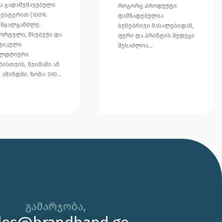
მა გადამუშავებული
როგორც პროდუქტი
ესტერით (100%
დამზადებულია
, წყალგამძლე.
ბუნებრივი მასალებიდან,
ორტული, მსუბუქი და
ფერი და პრინტის შედეგი
ტიკული
შესაძლოა…
ელდღიური
ბისთვის, წვიმაში ან
 ამინდში. ზომა: 590…
🌊 უჰ, ამ ცხელ ზაფხულს თუ
კორპორატიული საჩუქრის ან
გამარჯობა,
ბრენდირებული პროდუქტის
შერჩევაში დახმარება გჭირდებათ,