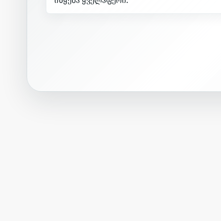
ი
წ
ყ
ე
ბ
ა
ყ
ვ
ე
ლ
ა
ფ
ე
რ
ი
.
•
•
სასმელი
აქსესუარი
•
•
მოვლა
სამზარეულო