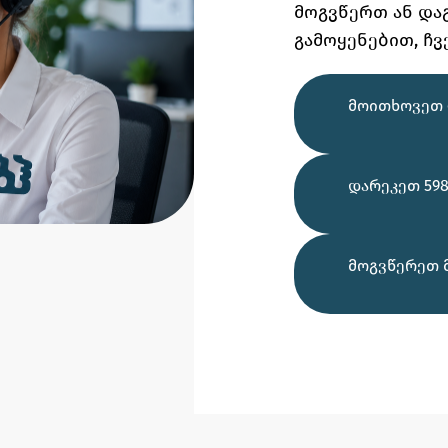
მოგვწერთ ან და
გამოყენებით,
ჩვ
ᲛᲝᲘᲗᲮᲝᲕᲔᲗ 
ᲓᲐᲠᲔᲙᲔᲗ 598
ᲛᲝᲒᲕᲬᲔᲠᲔᲗ 