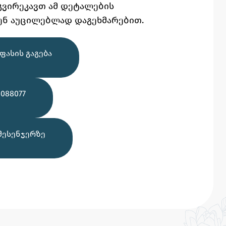
გვირეკავთ ამ დეტალების
ენ აუცილებლად დაგეხმარებით.
ᲤᲐᲡᲘᲡ ᲒᲐᲒᲔᲑᲐ
088077
ᲛᲔᲡᲔᲜᲯᲔᲠᲖᲔ