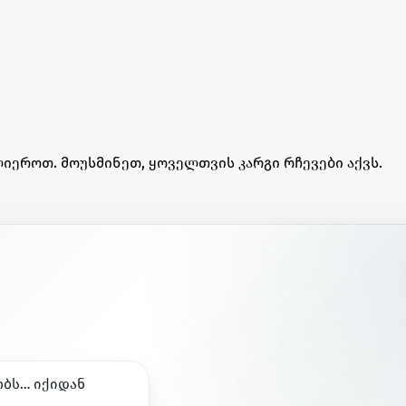
იეროთ. მოუსმინეთ, ყოველთვის კარგი რჩევები აქვს.
ო
ბ
ს
…
ი
ქ
ი
დ
ა
ნ