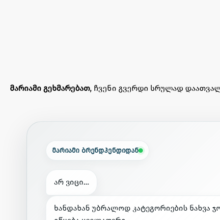
მარიამი გეხმარებათ
, ჩვენი გვერდი სრულად დაათვალ
მარიამი ბრენდჰენდიდან
ა
რ
ვ
ი
ც
ი
…
ხ
ა
ნ
დ
ა
ხ
ა
ნ
უ
ბ
რ
ა
ლ
ო
დ
კ
ა
ტ
ე
გ
ო
რ
ი
ე
ბ
ი
ს
ნ
ა
ხ
ვ
ა
ჯ