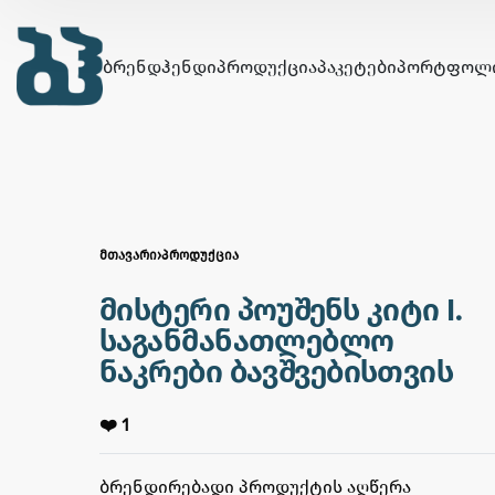
ᲑᲠᲔᲜᲓᲰᲔᲜᲓᲘ
ᲞᲠᲝᲓᲣᲥᲪᲘᲐ
ᲞᲐᲙᲔᲢᲔᲑᲘ
ᲞᲝᲠᲢᲤᲝᲚ
ᲛᲗᲐᲕᲐᲠᲘ
›
ᲞᲠᲝᲓᲣᲥᲪᲘᲐ
მისტერი პოუშენს კიტი I.
საგანმანათლებლო
ნაკრები ბავშვებისთვის
❤️ 1
ᲑᲠᲔᲜᲓᲘᲠᲔᲑᲐᲓᲘ ᲞᲠᲝᲓᲣᲥᲢᲘᲡ ᲐᲦᲬᲔᲠᲐ