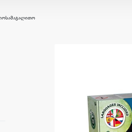
ᲘᲝ
ᲡᲐᲛᲐᲒᲐᲚᲘᲗᲝ