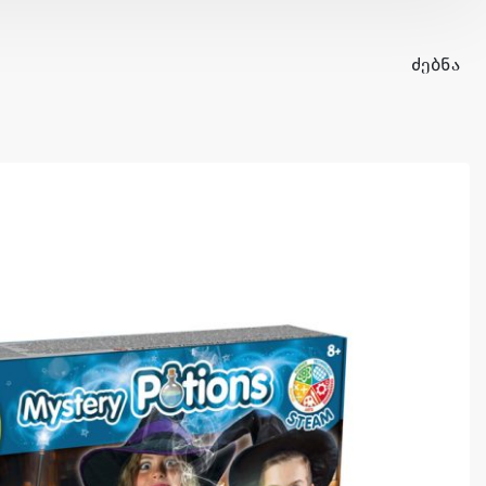
ᲫᲔᲑᲜᲐ