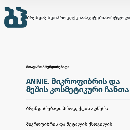
ᲑᲠᲔᲜᲓᲰᲔᲜᲓᲘ
ᲞᲠᲝᲓᲣᲥᲪᲘᲐ
ᲞᲐᲙᲔᲢᲔᲑᲘ
ᲞᲝᲠᲢᲤᲝᲚ
ᲛᲗᲐᲕᲐᲠᲘ
›
ᲑᲠᲔᲜᲓᲘᲠᲔᲑᲐᲓᲘ
ANNIE. მიკროფიბრის და
მეშის კოსმეტიკური ჩანთა
ᲑᲠᲔᲜᲓᲘᲠᲔᲑᲐᲓᲘ ᲞᲠᲝᲓᲣᲥᲢᲘᲡ ᲐᲦᲬᲔᲠᲐ
მიკროფიბრის და მეტალის ქსოვილის