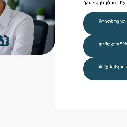
გამოყენებით,
ჩვ
ᲛᲝᲘᲗᲮᲝᲕᲔᲗ 
ᲓᲐᲠᲔᲙᲔᲗ 598
ᲛᲝᲒᲕᲬᲔᲠᲔᲗ 