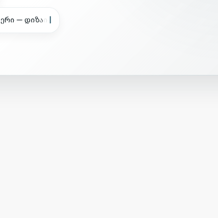
ს
ე
რ
ი
—
დ
ი
ზ
ა
ი
ნ
ი
თ