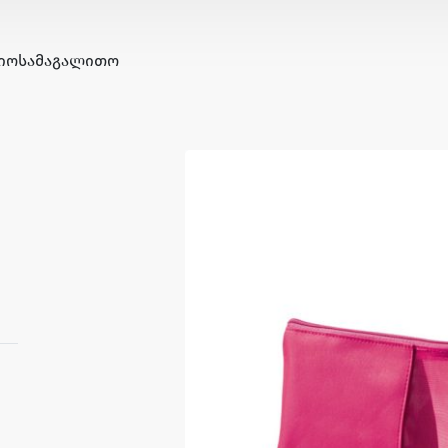
ᲘᲝ
ᲡᲐᲛᲐᲒᲐᲚᲘᲗᲝ