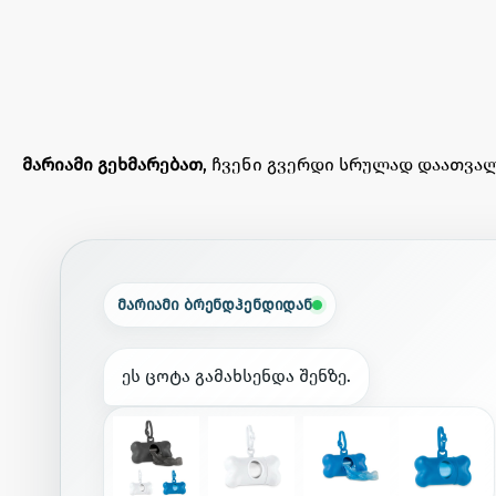
მარიამი გეხმარებათ
, ჩვენი გვერდი სრულად დაათვალ
მარიამი ბრენდჰენდიდან
ე
ს
ც
ო
ტ
ა
გ
ა
მ
ა
ხ
ს
ე
ნ
დ
ა
შ
ე
ნ
ზ
ე
.