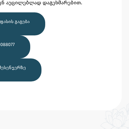
ენ აუცილებლად დაგეხმარებით.
ᲤᲐᲡᲘᲡ ᲒᲐᲒᲔᲑᲐ
088077
ᲛᲔᲡᲔᲜᲯᲔᲠᲖᲔ