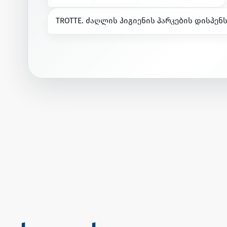
T
R
O
T
T
E
.
ძ
ა
ღ
ლ
ი
ს
ჰ
ი
გ
ი
ე
ნ
ი
ს
პ
ა
რ
კ
ე
ბ
ი
ს
დ
ი
ს
პ
ე
ნ
მ
უ
შ
ა
ო
ბ
ს
.