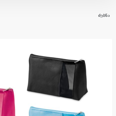
ᲫᲔᲑᲜᲐ