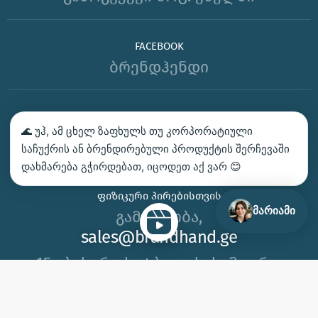
FACEBOOK
ბრენდჰენდი
ᲑᲔᲭᲓᲕᲐ – ᲛᲝᲘᲗᲮᲝᲕᲔ ᲡᲐᲛᲐᲒᲐᲚᲘᲗᲝ
🌊 უჰ, ამ ცხელ ზაფხულს თუ კორპორატიული
ᲙᲝᲜᲢᲐᲥᲢᲘ
საჩუქრის ან ბრენდირებული პროდუქტის შერჩევაში
დახმარება გჭირდებათ, იცოდეთ აქ ვარ 😊
ᲩᲕᲔᲜ ᲛᲝᲒᲕᲬᲝᲜᲡ
ᲤᲘᲖᲘᲙᲣᲠᲘ ᲞᲘᲠᲔᲑᲘᲡᲗᲕᲘᲡ
მარიამი
გამარჯობა,
sales@brandhand.ge
15 აბუსერიძე ტბელის, სამგორი,
თბილისი