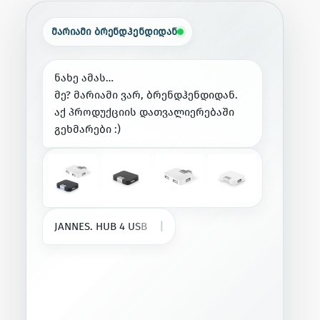
მარიამი ბრენდჰენდიდან
ნ
ა
ხ
ე
ა
მ
ა
ს
…
მ
ე
?
მ
ა
რ
ი
ა
მ
ი
ვ
ა
რ
,
ბ
რ
ე
ნ
დ
ჰ
ე
ნ
დ
ი
დ
ა
ნ
.
ა
ქ
პ
რ
ო
დ
უ
ქ
ც
ი
ი
ს
დ
ა
თ
ვ
ა
ლ
ი
ე
რ
ე
ბ
ა
შ
ი
გ
ე
ხ
მ
ა
რ
ე
ბ
ი
:
)
J
A
N
N
E
S
.
H
U
B
4
U
S
B
-
A
პ
ო
რ
ტ
ი
თ
,
|