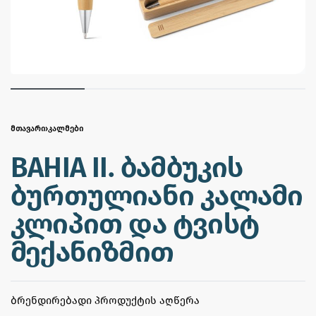
ᲛᲗᲐᲕᲐᲠᲘ
›
ᲙᲐᲚᲛᲔᲑᲘ
BAHIA II. ბამბუკის
ბურთულიანი კალამი
კლიპით და ტვისტ
მექანიზმით
ᲑᲠᲔᲜᲓᲘᲠᲔᲑᲐᲓᲘ ᲞᲠᲝᲓᲣᲥᲢᲘᲡ ᲐᲦᲬᲔᲠᲐ