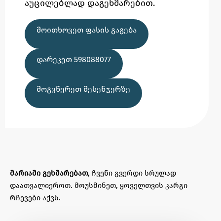
აუცილებლად დაგეხმარებით.
ᲛᲝᲘᲗᲮᲝᲕᲔᲗ ᲤᲐᲡᲘᲡ ᲒᲐᲒᲔᲑᲐ
ᲓᲐᲠᲔᲙᲔᲗ 598088077
ᲛᲝᲒᲕᲬᲔᲠᲔᲗ ᲛᲔᲡᲔᲜᲯᲔᲠᲖᲔ
მარიამი გეხმარებათ
, ჩვენი გვერდი სრულად
დაათვალიეროთ. მოუსმინეთ, ყოველთვის კარგი
რჩევები აქვს.