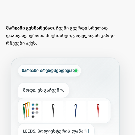
მარიამი გეხმარებათ
, ჩვენი გვერდი სრულად
დაათვალიეროთ. მოუსმინეთ, ყოველთვის კარგი
რჩევები აქვს.
მარიამი ბრენდჰენდიდან
მ
ო
დ
ი
,
ე
ს
გ
ა
ჩ
ვ
ე
ნ
ო
.
L
E
E
D
S
.
პ
ო
ლ
ი
ე
ს
ტ
ე
რ
ი
ს
ლ
ა
ნ
ა
რ
დ
ი