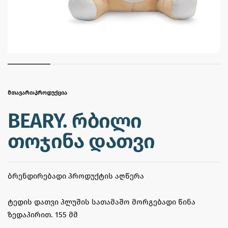
ᲛᲗᲐᲕᲐᲠᲘ
›
ᲞᲠᲝᲓᲣᲥᲪᲘᲐ
BEARY. რბილი
თოჯინა დათვი
ᲑᲠᲔᲜᲓᲘᲠᲔᲑᲐᲓᲘ ᲞᲠᲝᲓᲣᲥᲢᲘᲡ ᲐᲦᲬᲔᲠᲐ
ტედის დათვი პლუშის სათამაშო მორგებადი წინა
ზედაპირით. 155 მმ