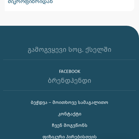
მიკროფიბრიდან
გამოგვყევი სოც. ქსელში
FACEBOOK
ბრენდჰენდი
ᲑᲔᲭᲓᲕᲐ – ᲛᲝᲘᲗᲮᲝᲕᲔ ᲡᲐᲛᲐᲒᲐᲚᲘᲗᲝ
ᲙᲝᲜᲢᲐᲥᲢᲘ
🌊 უჰ, ამ ცხელ ზაფხულს თუ კორპორატიული
საჩუქრის ან ბრენდირებული პროდუქტის შერჩევაში
ᲩᲕᲔᲜ ᲛᲝᲒᲕᲬᲝᲜᲡ
დახმარება გჭირდებათ, იცოდეთ აქ ვარ 😊
ᲤᲘᲖᲘᲙᲣᲠᲘ ᲞᲘᲠᲔᲑᲘᲡᲗᲕᲘᲡ