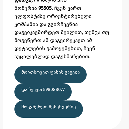
დათვი,
რომლის SKU
ნომერია
95505.
ჩვენ ვართ
ელფოსტაზე
ორიენტირებული
კომპანია და გვირჩევნია
დაგვიკავშირდეთ მეილით,
თუმცა
თუ
მოგვწერთ ან დაგვირეკავთ ამ
დეტალების გამოყენებით,
ჩვენ
აუცილებლად დაგეხმარებით.
ᲛᲝᲘᲗᲮᲝᲕᲔᲗ ᲤᲐᲡᲘᲡ ᲒᲐᲒᲔᲑᲐ
ᲓᲐᲠᲔᲙᲔᲗ 598088077
ᲛᲝᲒᲕᲬᲔᲠᲔᲗ ᲛᲔᲡᲔᲜᲯᲔᲠᲖᲔ