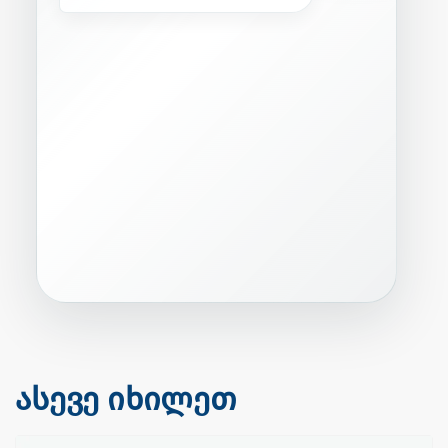
უ
ს
ა
ფ
რ
თ
ხ
ო
|
ასევე იხილეთ