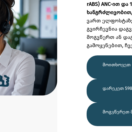
rABS) ANC-ით და 
ხანგრძლივობით
ვართ ელფოსტაზ
გვირჩევნია დაგ
მოგვწერთ ან და
გამოყენებით,
ჩვ
ᲛᲝᲘᲗᲮᲝᲕᲔᲗ 
ᲓᲐᲠᲔᲙᲔᲗ 598
ᲛᲝᲒᲕᲬᲔᲠᲔᲗ 