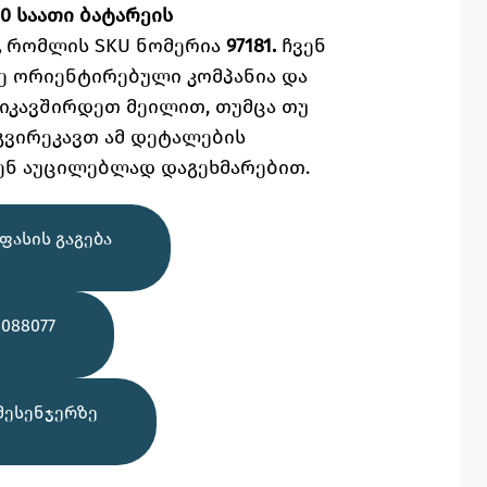
10 საათი ბატარეის
,
რომლის SKU ნომერია
97181.
ჩვენ
ე
ორიენტირებული კომპანია და
ვიკავშირდეთ მეილით,
თუმცა
თუ
გვირეკავთ ამ დეტალების
ენ აუცილებლად დაგეხმარებით.
ᲤᲐᲡᲘᲡ ᲒᲐᲒᲔᲑᲐ
088077
ᲛᲔᲡᲔᲜᲯᲔᲠᲖᲔ