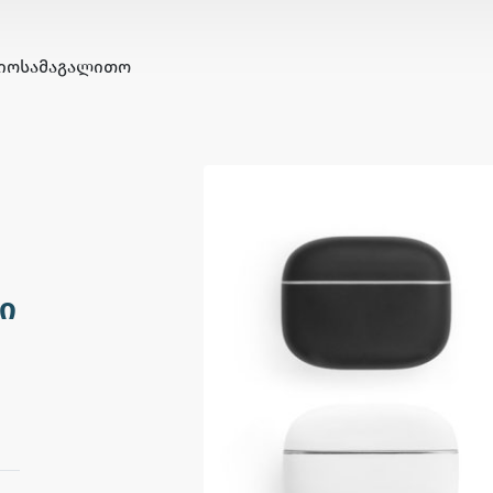
ᲘᲝ
ᲡᲐᲛᲐᲒᲐᲚᲘᲗᲝ
ი