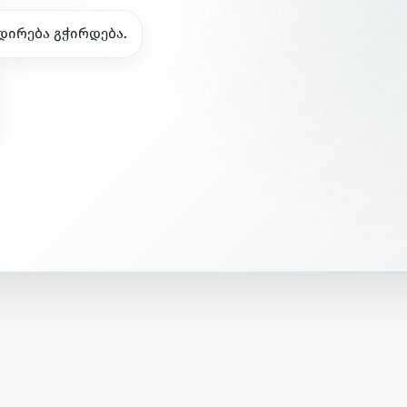
დ
ი
რ
ე
ბ
ა
გ
ჭ
ი
რ
დ
ე
ბ
ა
.
ნ
ს
ი
ა
.