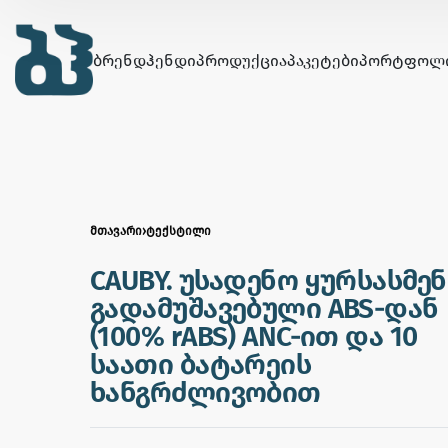
ᲑᲠᲔᲜᲓᲰᲔᲜᲓᲘ
ᲞᲠᲝᲓᲣᲥᲪᲘᲐ
ᲞᲐᲙᲔᲢᲔᲑᲘ
ᲞᲝᲠᲢᲤᲝᲚ
ᲛᲗᲐᲕᲐᲠᲘ
›
ᲢᲔᲥᲡᲢᲘᲚᲘ
CAUBY. უსადენო ყურსასმენ
გადამუშავებული ABS-დან
(100% rABS) ANC-ით და 10
საათი ბატარეის
ხანგრძლივობით