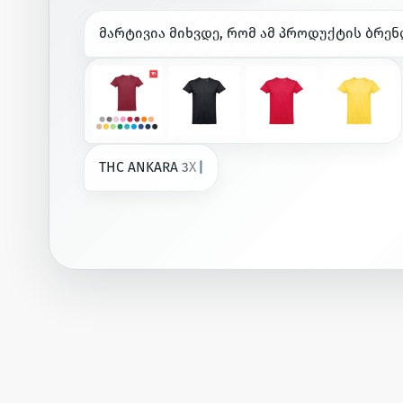
მ
ა
რ
ტ
ი
ვ
ი
ა
მ
ი
ხ
ვ
დ
ე
,
რ
ო
მ
ა
მ
პ
რ
ო
დ
უ
ქ
ტ
ი
ს
ბ
რ
ე
ნ
T
H
C
A
N
K
A
R
A
3
X
L
.
მ
ა
მ
ა
კ
ა
ც
ი
ს
მ
ა
ი
ს
უ
რ
ი
—
ბ
ა
ლ
ა
ა
ქ
ძ
ე
|