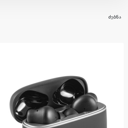
ᲫᲔᲑᲜᲐ