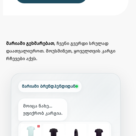
მარიამი გეხმარებათ
, ჩვენი გვერდი სრულად
დაათვალიეროთ. მოუსმინეთ, ყოველთვის კარგი
რჩევები აქვს.
მარიამი ბრენდჰენდიდან
მ
ო
ი
ც
ა
ნ
ა
ხ
ე
…
ვ
ფ
ი
ქ
რ
ო
ბ
კ
ა
რ
გ
ი
ა
.