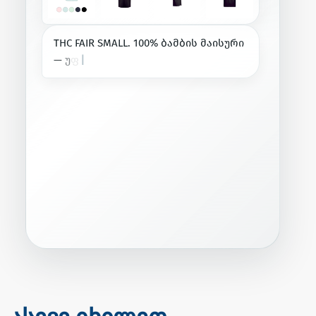
T
H
C
F
A
I
R
S
M
A
L
L
.
1
0
0
%
ბ
ა
მ
ბ
ი
ს
მ
ა
ი
ს
უ
რ
ი
—
უ
ფ
რ
ო
ა
ხ
ლ
ო
დ
ა
ნ
უ
ნ
|