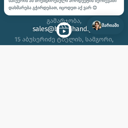
საჩუქრის ან ბრენდირებული პროდუქტის შერჩევაში
ᲩᲕᲔᲜ ᲛᲝᲒᲕᲬᲝᲜᲡ
დახმარება გჭირდებათ, იცოდეთ აქ ვარ 😊
ᲤᲘᲖᲘᲙᲣᲠᲘ ᲞᲘᲠᲔᲑᲘᲡᲗᲕᲘᲡ
გამარჯობა,
მარიამი
sales@brandhand.ge
15 აბუსერიძე ტბელის, სამგორი,
თბილისი
გვეწვიეთ საწარმოში!
2012 © 2026, ბრენდჰენდი | შპს ბიეიჩსი ს/კ 404650383