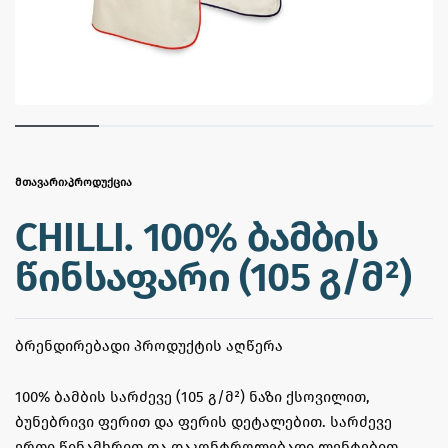
ᲛᲗᲐᲕᲐᲠᲘ
›
ᲞᲠᲝᲓᲣᲥᲪᲘᲐ
CHILLI. 100% ბამბის
წინსაფარი (105 გ/მ²)
ᲑᲠᲔᲜᲓᲘᲠᲔᲑᲐᲓᲘ ᲞᲠᲝᲓᲣᲥᲢᲘᲡ ᲐᲦᲬᲔᲠᲐ
100% ბამბის სარძევე (105 გ/მ²) ნაზი ქსოვილით,
ბუნებრივი ფერით და ფერის დეტალებით. სარძევე
ერთი წინამხრით და დაკონტროლებადი ლენტებით.