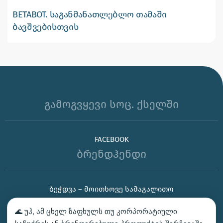
BETABOT. საგანმანათლებლო თამაში
ბავშვებისთვის
გამოგვყევი სოც. ქსელში
FACEBOOK
ბრენდჰენდი
ᲑᲔᲭᲓᲕᲐ – ᲛᲝᲘᲗᲮᲝᲕᲔ ᲡᲐᲛᲐᲒᲐᲚᲘᲗᲝ
ᲙᲝᲜᲢᲐᲥᲢᲘ
🌊 უჰ, ამ ცხელ ზაფხულს თუ კორპორატიული