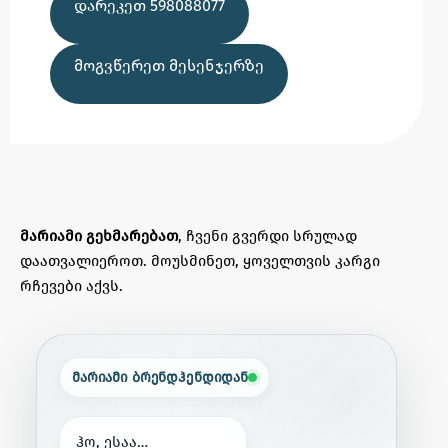
ᲓᲐᲠᲔᲙᲔᲗ 598088077
ᲛᲝᲒᲕᲬᲔᲠᲔᲗ ᲛᲔᲡᲔᲜᲯᲔᲠᲖᲔ
მარიამი გეხმარებათ
, ჩვენი გვერდი სრულად
დაათვალიეროთ. მოუსმინეთ, ყოველთვის კარგი
რჩევები აქვს.
მარიამი ბრენდჰენდიდან
ჰ
ო
,
ე
ს
ა
ა
…