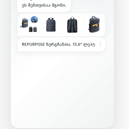
ე
ს
შ
ე
ნ
თ
ვ
ი
ს
ა
ა
მ
გ
ო
ნ
ი
.
R
E
P
U
R
P
O
S
E
ზ
უ
რ
გ
ჩ
ა
ნ
თ
ა
.
1
5
.
6
'
'
ლ
ე
პ
ტ
ო
პ
ი
ს
ზ
უ
რ
გ
ჩ
ა
ნ
|