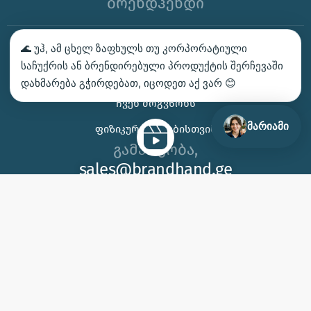
ბრენდჰენდი
🌊 უჰ, ამ ცხელ ზაფხულს თუ კორპორატიული
ᲑᲔᲭᲓᲕᲐ – ᲛᲝᲘᲗᲮᲝᲕᲔ ᲡᲐᲛᲐᲒᲐᲚᲘᲗᲝ
საჩუქრის ან ბრენდირებული პროდუქტის შერჩევაში
ᲙᲝᲜᲢᲐᲥᲢᲘ
დახმარება გჭირდებათ, იცოდეთ აქ ვარ 😊
ᲩᲕᲔᲜ ᲛᲝᲒᲕᲬᲝᲜᲡ
მარიამი
ᲤᲘᲖᲘᲙᲣᲠᲘ ᲞᲘᲠᲔᲑᲘᲡᲗᲕᲘᲡ
გამარჯობა,
sales@brandhand.ge
15 აბუსერიძე ტბელის, სამგორი,
თბილისი