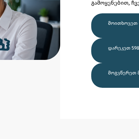
გამოყენებით,
ჩვ
ᲛᲝᲘᲗᲮᲝᲕᲔᲗ 
ᲓᲐᲠᲔᲙᲔᲗ 598
ᲛᲝᲒᲕᲬᲔᲠᲔᲗ 