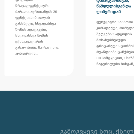
დანადგარისგან,
მრავალფუნქციური
წაშლელისგან და
ლინერიდან
ბარათი. აერთიანებს 20
ფუნქციას: ბოთლის
ფუნქციური სასწორი
გახსნელი, სხვადასხვა
კომპლექტი, რომელ
ზომის ადატაკები,
შედგება 3 ადგილის
სხვადასხვა ზომის
მოსახერხებელი
ექსსკავატორის
ტრაფარეტის ფორმი
გასაღებები, მაკრატელი,
რვაწლიანი ფანქრებ
კონვერტის…
HB სიმტკიცით, 1 ხიზ
ნატურალური ხისგან
გამოგვყევი სოც. ქსელ