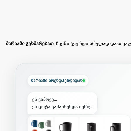
მარიამი გეხმარებათ
, ჩვენი გვერდი სრულად დაათვალ
მარიამი ბრენდჰენდიდან
ე
ს
ვ
ი
პ
ო
ვ
ე
…
ე
ს
ც
ო
ტ
ა
გ
ა
მ
ა
ხ
ს
ე
ნ
დ
ა
შ
ე
ნ
ზ
ე
.