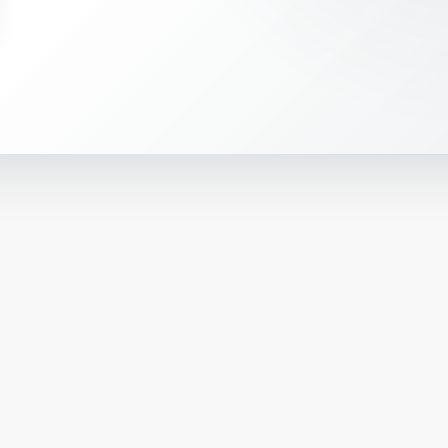
ო
რ
მ
ი
თ
3
3
0
m
L
—