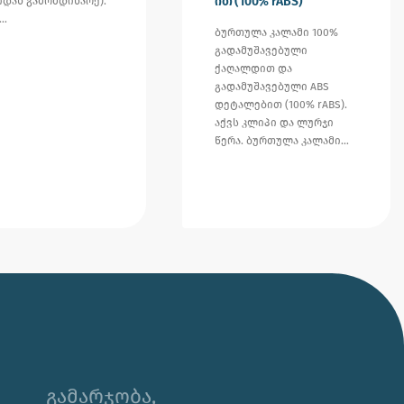
ით (100% rABS)
იდან გამომდინარე).
ი…
ბურთულა კალამი 100%
გადამუშავებული
ქაღალდით და
გადამუშავებული ABS
დეტალებით (100% rABS).
აქვს კლიპი და ლურჯი
წერა. ბურთულა კალამი…
🌊 უჰ, ამ ცხელ ზაფხულს თუ
კორპორატიული საჩუქრის ან
ბრენდირებული პროდუქტის
შერჩევაში დახმარება გჭირდებათ,
გამარჯობა,
იცოდეთ აქ ვარ 😊