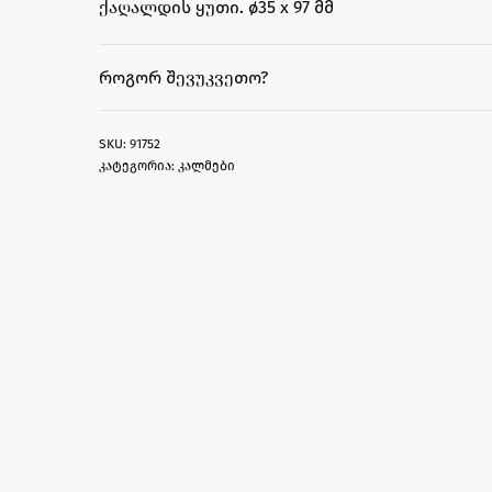
ქაღალდის ყუთი. ø35 x 97 მმ
ᲠᲝᲒᲝᲠ ᲨᲔᲕᲣᲙᲕᲔᲗᲝ?
91752
კატეგორია:
კალმები