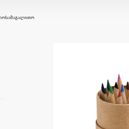
ᲘᲝ
ᲡᲐᲛᲐᲒᲐᲚᲘᲗᲝ