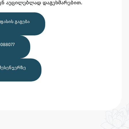
ენ აუცილებლად დაგეხმარებით.
ᲤᲐᲡᲘᲡ ᲒᲐᲒᲔᲑᲐ
088077
ᲛᲔᲡᲔᲜᲯᲔᲠᲖᲔ