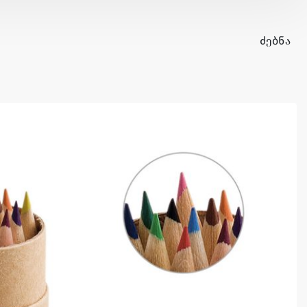
ᲫᲔᲑᲜᲐ