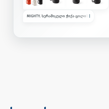
M
I
G
H
T
Y
.
ს
ე
რ
ა
მ
ი
კ
უ
ლ
ი
ჭ
ი
ქ
ა
ც
ი
ლ
ი
ნ
დ
რ
უ
ლ
ი
ფ
დ
ე
ტ
ა
ლ
ი
თ
ი
გ
რ
ძ
ნ
|