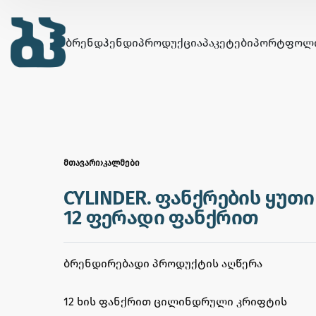
ᲑᲠᲔᲜᲓᲰᲔᲜᲓᲘ
ᲞᲠᲝᲓᲣᲥᲪᲘᲐ
ᲞᲐᲙᲔᲢᲔᲑᲘ
ᲞᲝᲠᲢᲤᲝᲚ
ᲛᲗᲐᲕᲐᲠᲘ
›
ᲙᲐᲚᲛᲔᲑᲘ
CYLINDER. ფანქრების ყუთი
12 ფერადი ფანქრით
ᲑᲠᲔᲜᲓᲘᲠᲔᲑᲐᲓᲘ ᲞᲠᲝᲓᲣᲥᲢᲘᲡ ᲐᲦᲬᲔᲠᲐ
12 ხის ფანქრით ცილინდრული კრიფტის