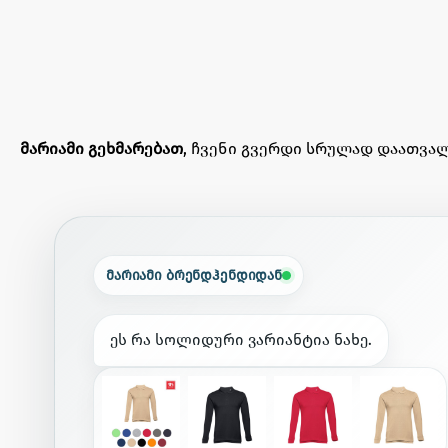
მარიამი გეხმარებათ
, ჩვენი გვერდი სრულად დაათვალ
მარიამი ბრენდჰენდიდან
ე
ს
რ
ა
ს
ო
ლ
ი
დ
უ
რ
ი
ვ
ა
რ
ი
ა
ნ
ტ
ი
ა
ნ
ა
ხ
ე
.