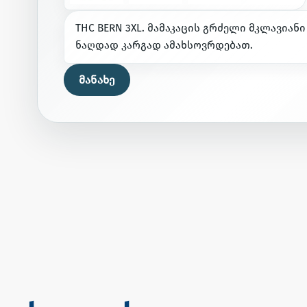
T
H
C
B
E
R
N
3
X
L
.
მ
ა
მ
ა
კ
ა
ც
ი
ს
გ
რ
ძ
ე
ლ
ი
მ
კ
ლ
ა
ვ
ი
ა
ნ
ი
ნ
ა
ღ
დ
ა
დ
კ
ა
რ
გ
ა
დ
ა
მ
ა
ხ
ს
ო
ვ
რ
დ
ე
ბ
ა
თ
.
მანახე