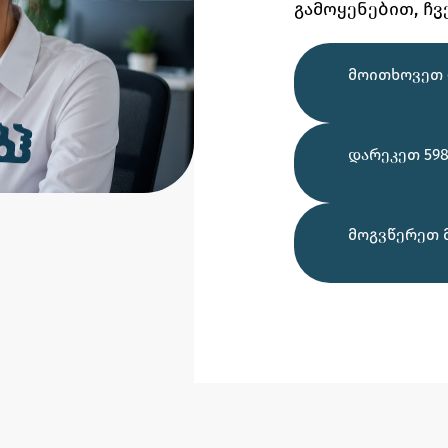
გამოყენებით,
ჩვ
ᲛᲝᲘᲗᲮᲝᲕᲔᲗ 
ᲓᲐᲠᲔᲙᲔᲗ 598
ᲛᲝᲒᲕᲬᲔᲠᲔᲗ 