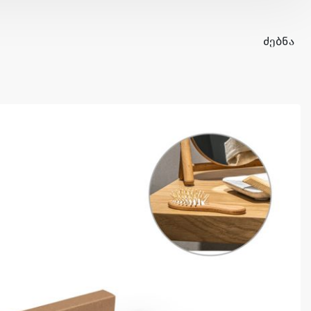
ᲫᲔᲑᲜᲐ