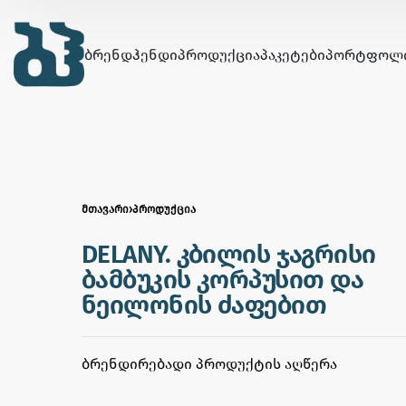
ᲑᲠᲔᲜᲓᲰᲔᲜᲓᲘ
ᲞᲠᲝᲓᲣᲥᲪᲘᲐ
ᲞᲐᲙᲔᲢᲔᲑᲘ
ᲞᲝᲠᲢᲤᲝᲚ
ᲛᲗᲐᲕᲐᲠᲘ
›
ᲞᲠᲝᲓᲣᲥᲪᲘᲐ
DELANY. კბილის ჯაგრისი
ბამბუკის კორპუსით და
ნეილონის ძაფებით
ᲑᲠᲔᲜᲓᲘᲠᲔᲑᲐᲓᲘ ᲞᲠᲝᲓᲣᲥᲢᲘᲡ ᲐᲦᲬᲔᲠᲐ