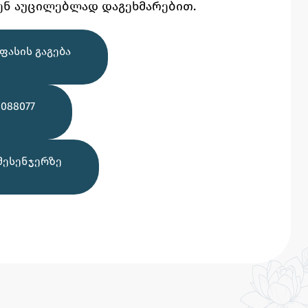
ენ აუცილებლად დაგეხმარებით.
ᲤᲐᲡᲘᲡ ᲒᲐᲒᲔᲑᲐ
088077
ᲛᲔᲡᲔᲜᲯᲔᲠᲖᲔ