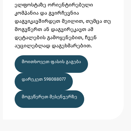
ელფოსტაზე
ორიენტირებული
კომპანია და გვირჩევნია
დაგვიკავშირდეთ მეილით,
თუმცა
თუ
მოგვწერთ ან დაგვირეკავთ ამ
დეტალების გამოყენებით,
ჩვენ
აუცილებლად დაგეხმარებით.
ᲛᲝᲘᲗᲮᲝᲕᲔᲗ ᲤᲐᲡᲘᲡ ᲒᲐᲒᲔᲑᲐ
ᲓᲐᲠᲔᲙᲔᲗ 598088077
ᲛᲝᲒᲕᲬᲔᲠᲔᲗ ᲛᲔᲡᲔᲜᲯᲔᲠᲖᲔ