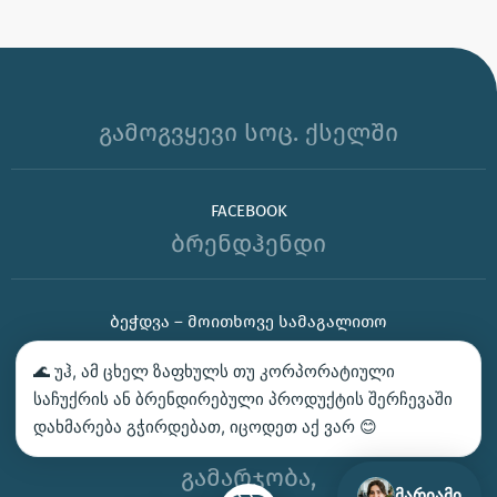
გამოგვყევი სოც. ქსელში
FACEBOOK
ბრენდჰენდი
ᲑᲔᲭᲓᲕᲐ – ᲛᲝᲘᲗᲮᲝᲕᲔ ᲡᲐᲛᲐᲒᲐᲚᲘᲗᲝ
ᲙᲝᲜᲢᲐᲥᲢᲘ
🌊 უჰ, ამ ცხელ ზაფხულს თუ კორპორატიული
საჩუქრის ან ბრენდირებული პროდუქტის შერჩევაში
ᲩᲕᲔᲜ ᲛᲝᲒᲕᲬᲝᲜᲡ
დახმარება გჭირდებათ, იცოდეთ აქ ვარ 😊
ᲤᲘᲖᲘᲙᲣᲠᲘ ᲞᲘᲠᲔᲑᲘᲡᲗᲕᲘᲡ
გამარჯობა,
მარიამი