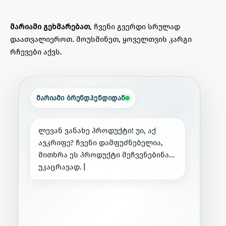
მარიამი გეხმარებათ
, ჩვენი გვერდი სრულად
დაათვალიეროთ. მოუსმინეთ, ყოველთვის კარგი
რჩევები აქვს.
მარიამი ბრენდჰენდიდან
ლ
ე
ვ
ა
ნ
ვ
ა
ნ
ა
ხ
ე
პ
რ
ო
დ
უ
ქ
ტ
ი
!
უ
ი
,
ა
ქ
ა
ვ
კ
რ
ი
ფ
ე
?
ჩ
ვ
ე
ნ
ი
დ
ა
მ
ფ
უ
ძ
ნ
ე
ბ
ე
ლ
ი
ა
,
მ
ი
თ
ხ
რ
ა
ე
ს
პ
რ
ო
დ
უ
ქ
ტ
ი
მ
ე
ჩ
ვ
ე
ნ
ე
ბ
ი
ნ
ა
.
.
.
უ
კ
ა
ც
რ
ა
ვ
ა
დ
.