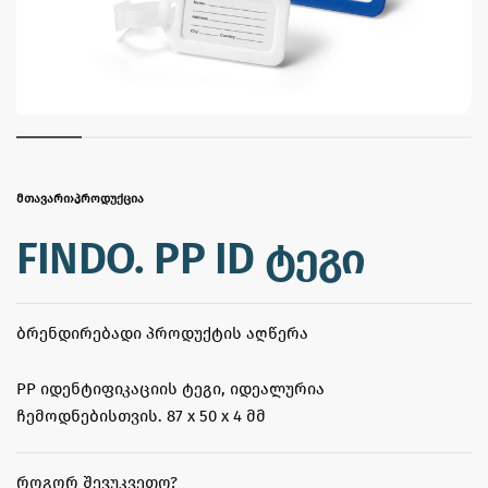
ᲛᲗᲐᲕᲐᲠᲘ
›
ᲞᲠᲝᲓᲣᲥᲪᲘᲐ
FINDO. PP ID ტეგი
ᲑᲠᲔᲜᲓᲘᲠᲔᲑᲐᲓᲘ ᲞᲠᲝᲓᲣᲥᲢᲘᲡ ᲐᲦᲬᲔᲠᲐ
PP იდენტიფიკაციის ტეგი, იდეალურია
ჩემოდნებისთვის. 87 x 50 x 4 მმ
ᲠᲝᲒᲝᲠ ᲨᲔᲕᲣᲙᲕᲔᲗᲝ?