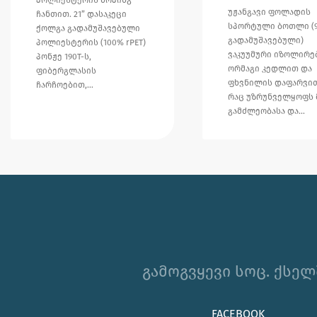
უჟანგავი ფოლადის
ჩანთით. 21” დასაკეცი
სპორტული ბოთლი (
ქოლგა გადამუშავებული
გადამუშავებული)
პოლიესტერის (100% rPET)
ვაკუუმური იზოლირ
პონჟე 190T-ს,
ორმაგი კედლით და
ფიბერგლასის
ფხვნილის დაფარვით
ჩარჩოებით,…
რაც უზრუნველყოფს 
გამძლეობასა და…
გამოგვყევი სოც. ქსელ
FACEBOOK