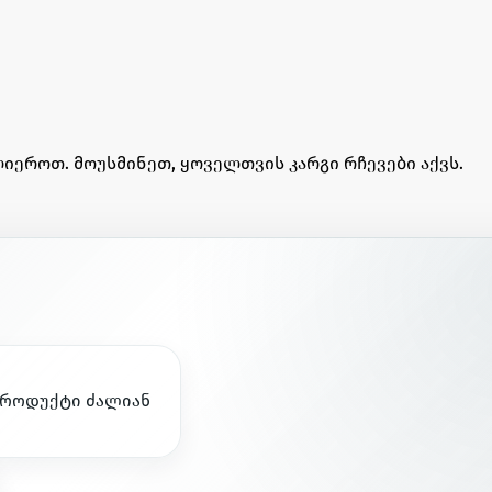
იეროთ. მოუსმინეთ, ყოველთვის კარგი რჩევები აქვს.
რ
ო
დ
უ
ქ
ტ
ი
ძ
ა
ლ
ი
ა
ნ