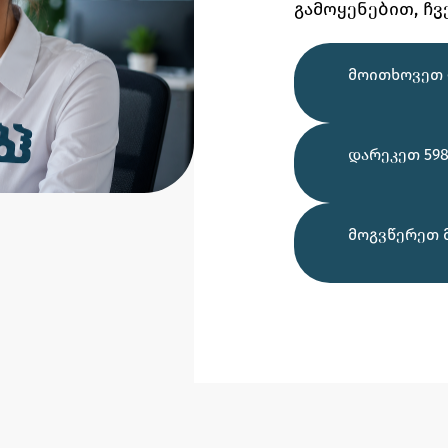
გამოყენებით,
ჩვ
ᲛᲝᲘᲗᲮᲝᲕᲔᲗ 
ᲓᲐᲠᲔᲙᲔᲗ 598
ᲛᲝᲒᲕᲬᲔᲠᲔᲗ 