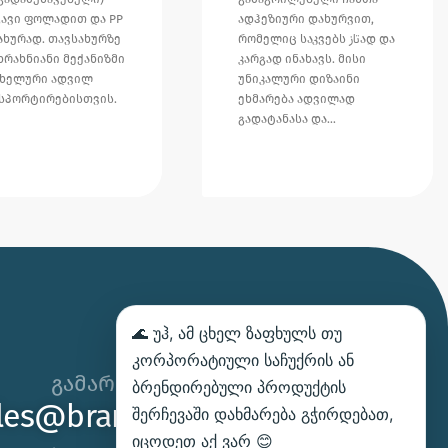
გავი ფოლადით და PP
ადჰეზიური დახურვით,
ახურად. თავსახურზე
რომელიც საკვებს تازად და
 ხრახნიანი მექანიზმი
კარგად ინახავს. მისი
ახელური ადვილ
უნიკალური დიზაინი
სპორტირებისთვის.
ეხმარება ადვილად
გადატანასა და…
🌊 უჰ, ამ ცხელ ზაფხულს თუ
კორპორატიული საჩუქრის ან
გამარჯობა,
ბრენდირებული პროდუქტის
les@brandhand.ge
შერჩევაში დახმარება გჭირდებათ,
იცოდეთ აქ ვარ 😊