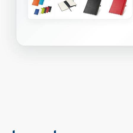
T
W
A
I
N
.
A
5
რ
ვ
ე
უ
ლ
ი
ხ
ა
ზ
ი
ა
ნ
ი
ფ
|