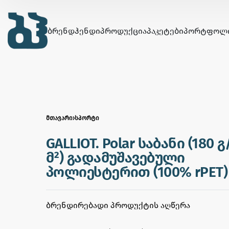
ᲑᲠᲔᲜᲓᲰᲔᲜᲓᲘ
ᲞᲠᲝᲓᲣᲥᲪᲘᲐ
ᲞᲐᲙᲔᲢᲔᲑᲘ
ᲞᲝᲠᲢᲤᲝᲚ
ᲛᲗᲐᲕᲐᲠᲘ
›
ᲡᲞᲝᲠᲢᲘ
GALLIOT. Polar საბანი (180 გ
მ²) გადამუშავებული
პოლიესტერით (100% rPET)
ᲑᲠᲔᲜᲓᲘᲠᲔᲑᲐᲓᲘ ᲞᲠᲝᲓᲣᲥᲢᲘᲡ ᲐᲦᲬᲔᲠᲐ