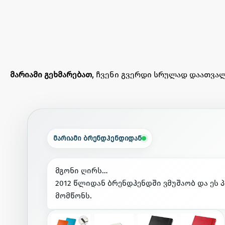
მარიამი გეხმარებათ
, ჩვენი გვერდი სრულად დაათვალ
მარიამი ბრენდჰენდიდან
მ
გ
ო
ნ
ი
ღ
ი
რ
ს
…
2
0
1
2
წ
ლ
ი
დ
ა
ნ
ბ
რ
ე
ნ
დ
ჰ
ე
ნ
დ
შ
ი
ვ
მ
უ
შ
ა
ო
ბ
დ
ა
ე
ს
პ
მ
ო
მ
წ
ო
ნ
ს
.