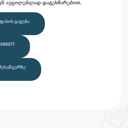
ენ აუცილებლად დაგეხმარებით.
ᲤᲐᲡᲘᲡ ᲒᲐᲒᲔᲑᲐ
088077
ᲛᲔᲡᲔᲜᲯᲔᲠᲖᲔ