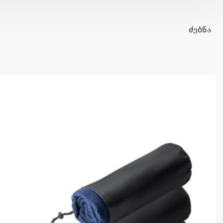
ᲫᲔᲑᲜᲐ