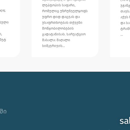
ლეპტოპის საფარი,
უჟან
90%
რომელიც უზრუნველყოფს
თავს
უფრო დიდ დაცვას და
აქვს
ებული
უსაფრთხოებას თქვენი
და ს
მოწყობილობების
ტრან
,
გადატანისას. სარეაქციო
…
მეტ
მასალა: მაღალი
სიმკვრივის…
ში
sa