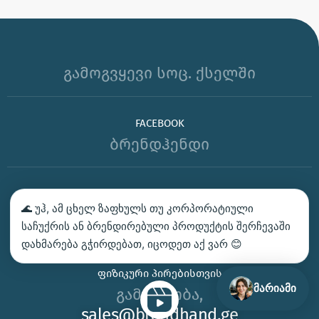
გამოგვყევი სოც. ქსელში
FACEBOOK
ბრენდჰენდი
ᲑᲔᲭᲓᲕᲐ – ᲛᲝᲘᲗᲮᲝᲕᲔ ᲡᲐᲛᲐᲒᲐᲚᲘᲗᲝ
🌊 უჰ, ამ ცხელ ზაფხულს თუ კორპორატიული
ᲙᲝᲜᲢᲐᲥᲢᲘ
საჩუქრის ან ბრენდირებული პროდუქტის შერჩევაში
დახმარება გჭირდებათ, იცოდეთ აქ ვარ 😊
ᲩᲕᲔᲜ ᲛᲝᲒᲕᲬᲝᲜᲡ
ᲤᲘᲖᲘᲙᲣᲠᲘ ᲞᲘᲠᲔᲑᲘᲡᲗᲕᲘᲡ
მარიამი
გამარჯობა,
sales@brandhand.ge