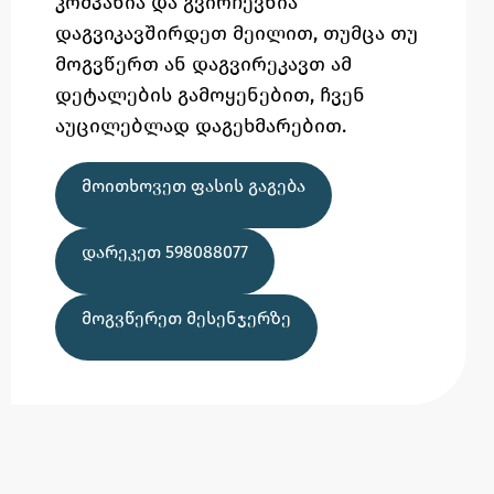
კომპანია და გვირჩევნია
დაგვიკავშირდეთ მეილით,
თუმცა
თუ
მოგვწერთ ან დაგვირეკავთ ამ
დეტალების გამოყენებით,
ჩვენ
აუცილებლად დაგეხმარებით.
ᲛᲝᲘᲗᲮᲝᲕᲔᲗ ᲤᲐᲡᲘᲡ ᲒᲐᲒᲔᲑᲐ
ᲓᲐᲠᲔᲙᲔᲗ 598088077
ᲛᲝᲒᲕᲬᲔᲠᲔᲗ ᲛᲔᲡᲔᲜᲯᲔᲠᲖᲔ