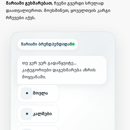
მარიამი გეხმარებათ
, ჩვენი გვერდი სრულად
დაათვალიეროთ. მოუსმინეთ, ყოველთვის კარგი
რჩევები აქვს.
მარიამი ბრენდჰენდიდან
თ
უ
ჯ
ე
რ
ვ
ე
რ
გ
ა
დ
ა
წ
ყ
ვ
ი
ტ
ე
…
კ
ა
ტ
ე
გ
ო
რ
ი
ე
ბ
ი
დ
ა
გ
ე
ხ
მ
ა
რ
ე
ბ
ა
ა
ზ
რ
ი
ს
მ
ო
ყ
ვ
ა
ნ
ა
შ
ი
.
•
მოვლა
•
კალმები