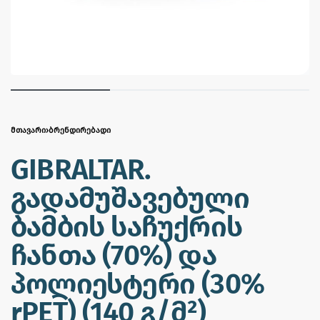
ᲛᲗᲐᲕᲐᲠᲘ
›
ᲑᲠᲔᲜᲓᲘᲠᲔᲑᲐᲓᲘ
GIBRALTAR.
გადამუშავებული
ბამბის საჩუქრის
ჩანთა (70%) და
პოლიესტერი (30%
rPET) (140 გ/მ²)