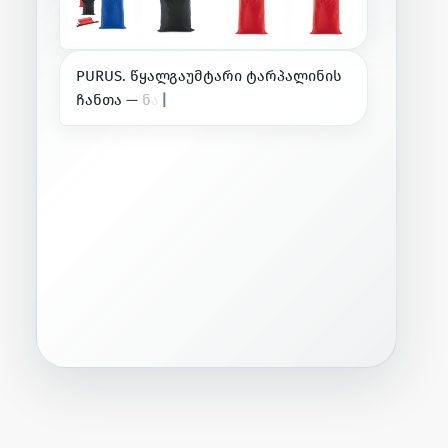
P
U
R
U
S
.
წ
ყ
ა
ლ
გ
ა
უ
მ
ტ
ა
რ
ი
ტ
ა
რ
პ
ა
ლ
ი
ნ
ი
ს
ჩ
ა
ნ
თ
ა
—
ნ
ა
ხ
ე
ე
რ
თ
ი
…
|