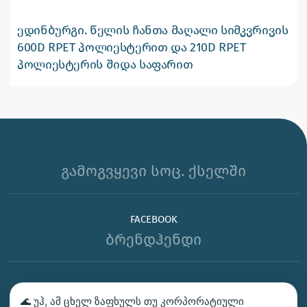
ედინბურგი. წელის ჩანთა მაღალი სიმკვრივის
600D RPET პოლიესტერით და 210D RPET
პოლიესტერის შიდა საფარით
გამოგვყევი სოც. ქსელში
FACEBOOK
ბრენდჰენდი
ᲑᲔᲭᲓᲕᲐ – ᲛᲝᲘᲗᲮᲝᲕᲔ ᲡᲐᲛᲐᲒᲐᲚᲘᲗᲝ
🌊 უჰ, ამ ცხელ ზაფხულს თუ კორპორატიული