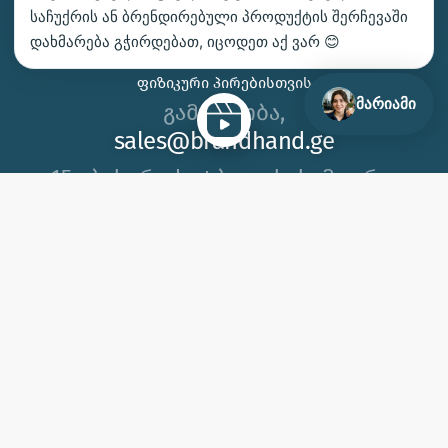
ᲙᲝᲜᲢᲐᲥᲢᲘ
საჩუქრის ან ბრენდირებული პროდუქტის შერჩევაში
დახმარება გჭირდებათ, იცოდეთ აქ ვარ 😊
ᲩᲕᲔᲜ ᲛᲝᲒᲕᲬᲝᲜᲡ
ᲤᲘᲖᲘᲙᲣᲠᲘ ᲞᲘᲠᲔᲑᲘᲡᲗᲕᲘᲡ
მარიამი
გამარჯობა,
sales@brandhand.ge
15 აბუსერიძე ტბელის, სამგორი,
თბილისი
გვეწვიეთ საწარმოში!
2012 © 2026, ბრენდჰენდი | შპს ბიეიჩსი ს/კ 404650383