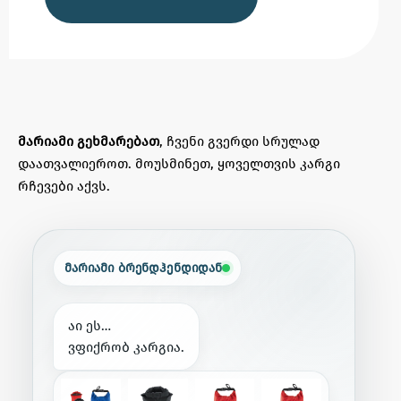
მარიამი გეხმარებათ
, ჩვენი გვერდი სრულად
დაათვალიეროთ. მოუსმინეთ, ყოველთვის კარგი
რჩევები აქვს.
მარიამი ბრენდჰენდიდან
ა
ი
ე
ს
…
ვ
ფ
ი
ქ
რ
ო
ბ
კ
ა
რ
გ
ი
ა
.