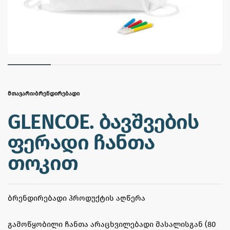
ᲛᲗᲐᲕᲐᲠᲘ
›
ᲑᲠᲔᲜᲓᲘᲠᲔᲑᲐᲓᲘ
GLENCOE. ბავშვების
ფერადი ჩანთა
თოკით
ᲑᲠᲔᲜᲓᲘᲠᲔᲑᲐᲓᲘ ᲞᲠᲝᲓᲣᲥᲢᲘᲡ ᲐᲦᲬᲔᲠᲐ
გამოწყობილი ჩანთა არაცხვილებადი მასალისგან (80