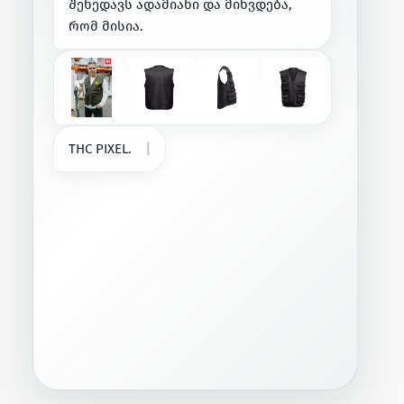
შ
ე
ხ
ე
დ
ა
ვ
ს
ა
დ
ა
მ
ი
ა
ნ
ი
დ
ა
მ
ი
ხ
ვ
დ
ე
ბ
ა
,
რ
ო
მ
მ
ი
ს
ი
ა
.
T
H
C
P
I
X
E
L
.
ჟ
ი
ლ
ე
ტ
ი
(
2
|