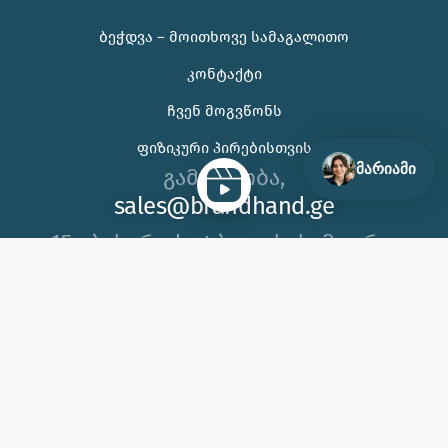
ᲑᲔᲭᲓᲕᲐ – ᲛᲝᲘᲗᲮᲝᲕᲔ ᲡᲐᲛᲐᲒᲐᲚᲘᲗᲝ
🌊 უჰ, ამ ცხელ ზაფხულს თუ კორპორატიული
ᲙᲝᲜᲢᲐᲥᲢᲘ
საჩუქრის ან ბრენდირებული პროდუქტის შერჩევაში
დახმარება გჭირდებათ, იცოდეთ აქ ვარ 😊
ᲩᲕᲔᲜ ᲛᲝᲒᲕᲬᲝᲜᲡ
ᲤᲘᲖᲘᲙᲣᲠᲘ ᲞᲘᲠᲔᲑᲘᲡᲗᲕᲘᲡ
მარიამი
გამარჯობა,
sales@brandhand.ge
15 აბუსერიძე ტბელის, სამგორი,
თბილისი