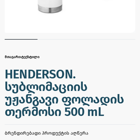
ᲛᲗᲐᲕᲐᲠᲘ
›
ᲢᲔᲥᲡᲢᲘᲚᲘ
HENDERSON.
სუბლიმაციის
უჟანგავი ფოლადის
თერმოსი 500 mL
ᲑᲠᲔᲜᲓᲘᲠᲔᲑᲐᲓᲘ ᲞᲠᲝᲓᲣᲥᲢᲘᲡ ᲐᲦᲬᲔᲠᲐ