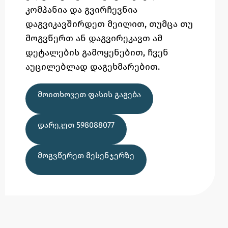
კომპანია და გვირჩევნია
დაგვიკავშირდეთ მეილით,
თუმცა
თუ
მოგვწერთ ან დაგვირეკავთ ამ
დეტალების გამოყენებით,
ჩვენ
აუცილებლად დაგეხმარებით.
ᲛᲝᲘᲗᲮᲝᲕᲔᲗ ᲤᲐᲡᲘᲡ ᲒᲐᲒᲔᲑᲐ
ᲓᲐᲠᲔᲙᲔᲗ 598088077
ᲛᲝᲒᲕᲬᲔᲠᲔᲗ ᲛᲔᲡᲔᲜᲯᲔᲠᲖᲔ