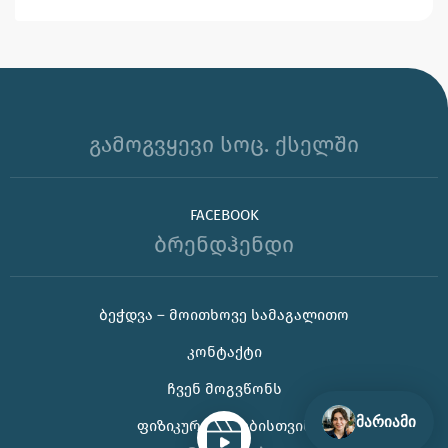
გამოგვყევი სოც. ქსელში
FACEBOOK
ბრენდჰენდი
🌊 უჰ, ამ ცხელ ზაფხულს თუ კორპორატიული
ᲑᲔᲭᲓᲕᲐ – ᲛᲝᲘᲗᲮᲝᲕᲔ ᲡᲐᲛᲐᲒᲐᲚᲘᲗᲝ
საჩუქრის ან ბრენდირებული პროდუქტის შერჩევაში
ᲙᲝᲜᲢᲐᲥᲢᲘ
დახმარება გჭირდებათ, იცოდეთ აქ ვარ 😊
ᲩᲕᲔᲜ ᲛᲝᲒᲕᲬᲝᲜᲡ
მარიამი
ᲤᲘᲖᲘᲙᲣᲠᲘ ᲞᲘᲠᲔᲑᲘᲡᲗᲕᲘᲡ