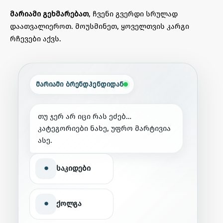
მარიამი გეხმარებათ
, ჩვენი გვერდი სრულად
დაათვალიეროთ. მოუსმინეთ, ყოველთვის კარგი
რჩევები აქვს.
მარიამი ბრენდჰენდიდან
თ
უ
ჯ
ე
რ
ა
რ
ი
ც
ი
რ
ა
ს
ე
ძ
ე
ბ
…
კ
ა
ტ
ე
გ
ო
რ
ი
ე
ბ
ი
ნ
ა
ხ
ე
,
უ
ფ
რ
ო
მ
ა
რ
ტ
ი
ვ
ი
ა
ა
ს
ე
.
•
საკიდები
•
ქოლგა