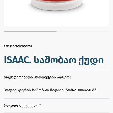
ᲛᲗᲐᲕᲐᲠᲘ
›
ᲢᲔᲥᲡᲢᲘᲚᲘ
ISAAC. საშობაო ქუდი
ᲑᲠᲔᲜᲓᲘᲠᲔᲑᲐᲓᲘ ᲞᲠᲝᲓᲣᲥᲢᲘᲡ ᲐᲦᲬᲔᲠᲐ
პოლიესტერის საშობაო ნიღაბი. ზომა: 300×450 მმ
ᲠᲝᲒᲝᲠ ᲨᲔᲕᲣᲙᲕᲔᲗᲝ?