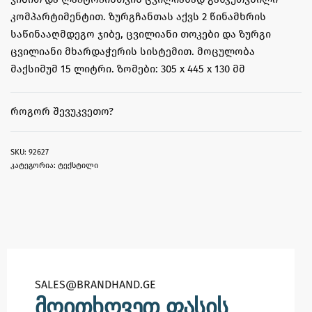
კომპარტიმენტით. ზურგჩანთას აქვს 2 წინამხრის
საწინააღმდეგო ჯიბე, ცვილიანი თოკები და ზურგი
ცვილიანი მხარდაჭერის სისტემით. მოცულობა
მაქსიმუმ 15 ლიტრი. ზომები: 305 x 445 x 130 მმ
ᲠᲝᲒᲝᲠ ᲨᲔᲕᲣᲙᲕᲔᲗᲝ?
92627
კატეგორია:
ტექსტილი
SALES@BRANDHAND.GE​
მოითხოვეთ ფასის