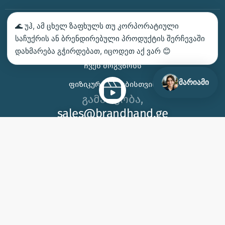
🌊 უჰ, ამ ცხელ ზაფხულს თუ კორპორატიული
ᲑᲔᲭᲓᲕᲐ – ᲛᲝᲘᲗᲮᲝᲕᲔ ᲡᲐᲛᲐᲒᲐᲚᲘᲗᲝ
საჩუქრის ან ბრენდირებული პროდუქტის შერჩევაში
ᲙᲝᲜᲢᲐᲥᲢᲘ
დახმარება გჭირდებათ, იცოდეთ აქ ვარ 😊
ᲩᲕᲔᲜ ᲛᲝᲒᲕᲬᲝᲜᲡ
მარიამი
ᲤᲘᲖᲘᲙᲣᲠᲘ ᲞᲘᲠᲔᲑᲘᲡᲗᲕᲘᲡ
გამარჯობა,
sales@brandhand.ge
15 აბუსერიძე ტბელის, სამგორი,
თბილისი