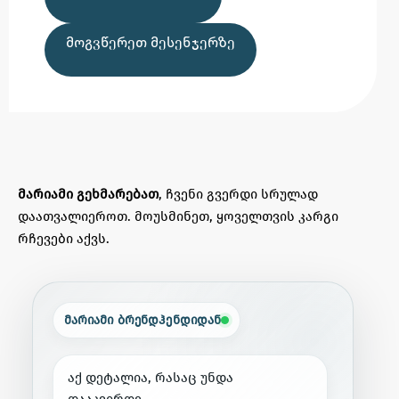
ᲛᲝᲒᲕᲬᲔᲠᲔᲗ ᲛᲔᲡᲔᲜᲯᲔᲠᲖᲔ
მარიამი გეხმარებათ
, ჩვენი გვერდი სრულად
დაათვალიეროთ. მოუსმინეთ, ყოველთვის კარგი
რჩევები აქვს.
მარიამი ბრენდჰენდიდან
ა
ქ
დ
ე
ტ
ა
ლ
ი
ა
,
რ
ა
ს
ა
ც
უ
ნ
დ
ა
დ
ა
ა
კ
ვ
ი
რ
დ
ე
.