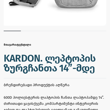
ᲛᲗᲐᲕᲐᲠᲘ
›
ᲢᲔᲥᲡᲢᲘᲚᲘ
KARDON. ლეპტოპის
ზურგჩანთა 14”-მდე
ᲑᲠᲔᲜᲓᲘᲠᲔᲑᲐᲓᲘ ᲞᲠᲝᲓᲣᲥᲢᲘᲡ ᲐᲦᲬᲔᲠᲐ
600D პოლიესტერის ლაპტოპის ჩანთა ლაპტოპამდე 14”.
ძირითადი ყავისქვეშა კომპარტიმენტი ინტერიერის
ჯიბით და ლაპტოპისთვის ცვილიანად განკუთვნილი