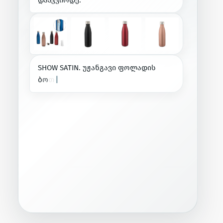
S
H
O
W
S
A
T
I
N
.
უ
ჟ
ა
ნ
გ
ა
ვ
ი
ფ
ო
ლ
ა
დ
ი
ს
ბ
ო
თ
ლ
ი
5
0
0
m
L
—
|