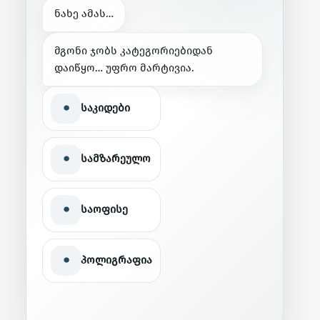
ნ
ა
ხ
ე
ა
მ
ა
ს
…
მ
გ
ო
ნ
ი
ჯ
ო
ბ
ს
კ
ა
ტ
ე
გ
ო
რ
ი
ე
ბ
ი
დ
ა
ნ
დ
ა
ი
წ
ყ
ო
…
უ
ფ
რ
ო
მ
ა
რ
ტ
ი
ვ
ი
ა
.
•
საკიდები
•
სამზარეულო
•
საოფისე
•
პოლიგრაფია