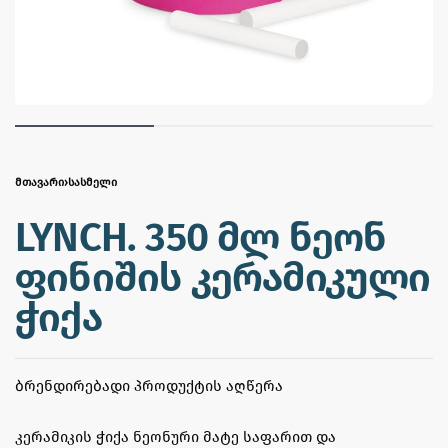
ᲛᲗᲐᲕᲐᲠᲘ
›
ᲡᲐᲡᲛᲔᲚᲘ
LYNCH. 350 მლ ნეონ
ფინიშის კერამიკული
ჭიქა
ᲑᲠᲔᲜᲓᲘᲠᲔᲑᲐᲓᲘ ᲞᲠᲝᲓᲣᲥᲢᲘᲡ ᲐᲦᲬᲔᲠᲐ
კერამიკის ჭიქა ნეონური მატე საფარით და