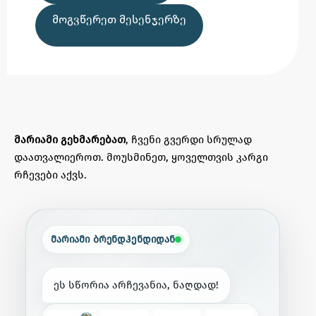
ᲛᲝᲒᲕᲬᲔᲠᲔᲗ ᲛᲔᲡᲔᲜᲯᲔᲠᲖᲔ
მარიამი გეხმარებათ
, ჩვენი გვერდი სრულად
დაათვალიეროთ. მოუსმინეთ, ყოველთვის კარგი
რჩევები აქვს.
მარიამი ბრენდჰენდიდან
ე
ს
ს
წ
ო
რ
ი
ა
ა
რ
ჩ
ე
ვ
ა
ნ
ი
ა
,
ნ
ა
ღ
დ
ა
დ
!