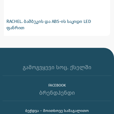
RACHEL. ბამბუკის და ABS-ის საკიდი LED
ფანრით
გამოგვყევი სოც. ქსელში
FACEBOOK
ბრენდჰენდი
ᲑᲔᲭᲓᲕᲐ – ᲛᲝᲘᲗᲮᲝᲕᲔ ᲡᲐᲛᲐᲒᲐᲚᲘᲗᲝ