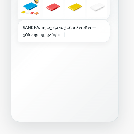
S
A
N
D
R
A
.
წ
ყ
ა
ლ
გ
ა
უ
მ
ტ
ა
რ
ი
პ
ო
ნ
ჩ
ო
—
უ
ბ
რ
ა
ლ
ო
დ
კ
ა
რ
გ
ი
ა
.