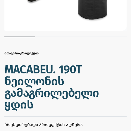
ᲛᲗᲐᲕᲐᲠᲘ
›
ᲞᲠᲝᲓᲣᲥᲪᲘᲐ
MACABEU. 190T
ნეილონის
გამაგრილებელი
ყდის
ᲑᲠᲔᲜᲓᲘᲠᲔᲑᲐᲓᲘ ᲞᲠᲝᲓᲣᲥᲢᲘᲡ ᲐᲦᲬᲔᲠᲐ