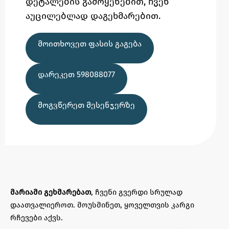
დეტალების გამოყენებით,
ჩვენ
აუცილებლად დაგეხმარებით.
ᲛᲝᲘᲗᲮᲝᲕᲔᲗ ᲤᲐᲡᲘᲡ ᲒᲐᲒᲔᲑᲐ
ᲓᲐᲠᲔᲙᲔᲗ 598088077
ᲛᲝᲒᲕᲬᲔᲠᲔᲗ ᲛᲔᲡᲔᲜᲯᲔᲠᲖᲔ
მარიამი გეხმარებათ
, ჩვენი გვერდი სრულად
დაათვალიეროთ. მოუსმინეთ, ყოველთვის კარგი
რჩევები აქვს.