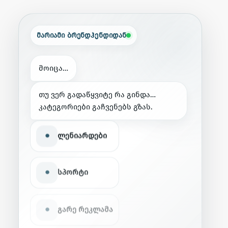
მარიამი ბრენდჰენდიდან
მ
ო
ი
ც
ა
…
თ
უ
ვ
ე
რ
გ
ა
დ
ა
წ
ყ
ვ
ი
ტ
ე
რ
ა
გ
ი
ნ
დ
ა
…
კ
ა
ტ
ე
გ
ო
რ
ი
ე
ბ
ი
გ
ა
ჩ
ვ
ე
ნ
ე
ბ
ს
გ
ზ
ა
ს
.
•
ლენიარდები
•
სპორტი
•
გარე რეკლამა