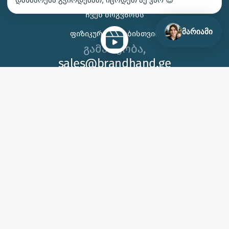
ᲩᲕᲔᲜ ᲛᲝᲒᲕᲬᲝᲜᲡ
მარიამი
ᲤᲘᲖᲘᲙᲣᲠᲘ ᲞᲘᲠᲔᲑᲘᲡᲗᲕᲘᲡ
გამარჯობა,
sales@brandhand.ge
15 აბუსერიძე ტბელის, სამგორი,
თბილისი
გვეწვიეთ საწარმოში!
2012 © 2026, ბრენდჰენდი | შპს ბიეიჩსი ს/კ 404650383