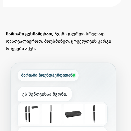
მარიამი გეხმარებათ
, ჩვენი გვერდი სრულად
დაათვალიეროთ. მოუსმინეთ, ყოველთვის კარგი
რჩევები აქვს.
მარიამი ბრენდჰენდიდან
ე
ს
შ
ე
ნ
თ
ვ
ი
ს
ა
ა
მ
გ
ო
ნ
ი
.