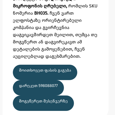
მიკროფონის ღრუბელი,
რომლის SKU
ნომერია
BH035.
ჩვენ ვართ
ელფოსტაზე
ორიენტირებული
კომპანია და გვირჩევნია
დაგვიკავშირდეთ მეილით,
თუმცა
თუ
მოგვწერთ ან დაგვირეკავთ ამ
დეტალების გამოყენებით,
ჩვენ
აუცილებლად დაგეხმარებით.
ᲛᲝᲘᲗᲮᲝᲕᲔᲗ ᲤᲐᲡᲘᲡ ᲒᲐᲒᲔᲑᲐ
ᲓᲐᲠᲔᲙᲔᲗ 598088077
ᲛᲝᲒᲕᲬᲔᲠᲔᲗ ᲛᲔᲡᲔᲜᲯᲔᲠᲖᲔ