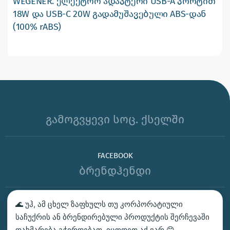
WEGENER. ელექტრო ადაპტერი USB-A პორტით
18W და USB-C 20W გადამუშავებული ABS-დან
(100% rABS)
გამოგვყევი სოც. ქსელში
FACEBOOK
ბრენდჰენდი
🌊 უჰ, ამ ცხელ ზაფხულს თუ კორპორატიული
ᲑᲔᲭᲓᲕᲐ – ᲛᲝᲘᲗᲮᲝᲕᲔ ᲡᲐᲛᲐᲒᲐᲚᲘᲗᲝ
საჩუქრის ან ბრენდირებული პროდუქტის შერჩევაში
ᲙᲝᲜᲢᲐᲥᲢᲘ
დახმარება გჭირდებათ, იცოდეთ აქ ვარ 😊