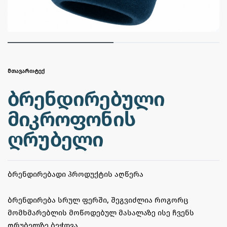
ᲛᲗᲐᲕᲐᲠᲘ
›
ᲢᲔᲥ
ბრენდირებული
მიკროფონის
ღრუბელი
ᲑᲠᲔᲜᲓᲘᲠᲔᲑᲐᲓᲘ ᲞᲠᲝᲓᲣᲥᲢᲘᲡ ᲐᲦᲬᲔᲠᲐ
ბრენდირება სრულ ფერში, შეგვიძლია როგორც
მომხმარებლის მოწოდებულ მასალაზე ისე ჩვენს
ღრუბელზე ბეჭდვა.