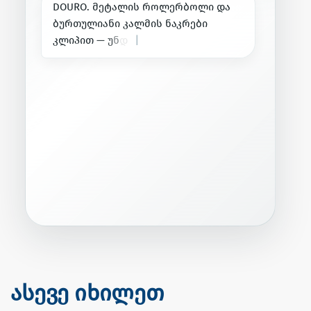
D
O
U
R
O
.
მ
ე
ტ
ა
ლ
ი
ს
რ
ო
ლ
ე
რ
ბ
ო
ლ
ი
დ
ა
ბ
უ
რ
თ
უ
ლ
ი
ა
ნ
ი
კ
ა
ლ
მ
ი
ს
ნ
ა
კ
რ
ე
ბ
ი
კ
ლ
ი
პ
ი
თ
—
უ
ნ
დ
ა
ნ
ა
ხ
ო
თ
.
|
ასევე იხილეთ