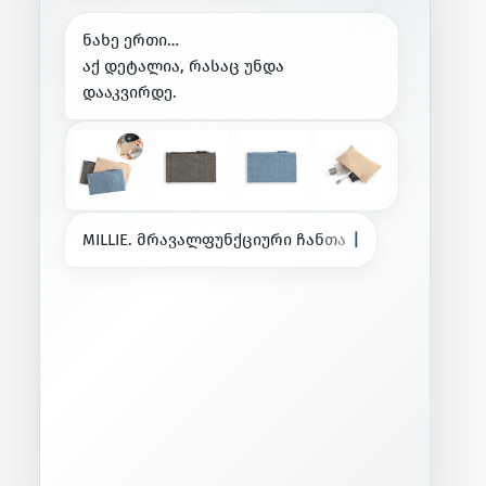
ნ
ა
ხ
ე
ე
რ
თ
ი
…
ა
ქ
დ
ე
ტ
ა
ლ
ი
ა
,
რ
ა
ს
ა
ც
უ
ნ
დ
ა
დ
ა
ა
კ
ვ
ი
რ
დ
ე
.
M
I
L
L
I
E
.
მ
რ
ა
ვ
ა
ლ
ფ
უ
ნ
ქ
ც
ი
უ
რ
ი
ჩ
ა
ნ
თ
ა
გ
ა
დ
ა
მ
უ
შ
ა
ვ
ე
|