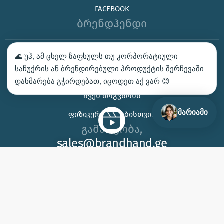
FACEBOOK
ბრენდჰენდი
🌊 უჰ, ამ ცხელ ზაფხულს თუ კორპორატიული
ᲑᲔᲭᲓᲕᲐ – ᲛᲝᲘᲗᲮᲝᲕᲔ ᲡᲐᲛᲐᲒᲐᲚᲘᲗᲝ
საჩუქრის ან ბრენდირებული პროდუქტის შერჩევაში
ᲙᲝᲜᲢᲐᲥᲢᲘ
დახმარება გჭირდებათ, იცოდეთ აქ ვარ 😊
ᲩᲕᲔᲜ ᲛᲝᲒᲕᲬᲝᲜᲡ
მარიამი
ᲤᲘᲖᲘᲙᲣᲠᲘ ᲞᲘᲠᲔᲑᲘᲡᲗᲕᲘᲡ
გამარჯობა,
sales@brandhand.ge
15 აბუსერიძე ტბელის, სამგორი,
თბილისი