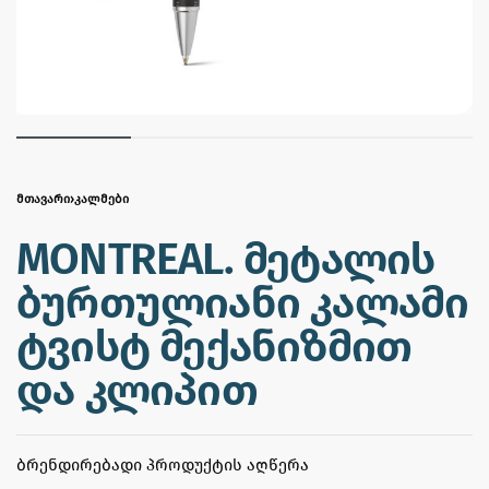
ᲛᲗᲐᲕᲐᲠᲘ
›
ᲙᲐᲚᲛᲔᲑᲘ
MONTREAL. მეტალის
ბურთულიანი კალამი
ტვისტ მექანიზმით
და კლიპით
ᲑᲠᲔᲜᲓᲘᲠᲔᲑᲐᲓᲘ ᲞᲠᲝᲓᲣᲥᲢᲘᲡ ᲐᲦᲬᲔᲠᲐ