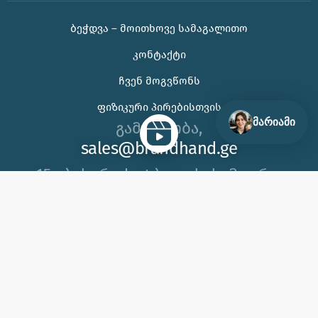
ᲑᲔᲭᲓᲕᲐ – ᲛᲝᲘᲗᲮᲝᲕᲔ ᲡᲐᲛᲐᲒᲐᲚᲘᲗᲝ
🌊 უჰ, ამ ცხელ ზაფხულს თუ კორპორატიული
ᲙᲝᲜᲢᲐᲥᲢᲘ
საჩუქრის ან ბრენდირებული პროდუქტის შერჩევაში
დახმარება გჭირდებათ, იცოდეთ აქ ვარ 😊
ᲩᲕᲔᲜ ᲛᲝᲒᲕᲬᲝᲜᲡ
ᲤᲘᲖᲘᲙᲣᲠᲘ ᲞᲘᲠᲔᲑᲘᲡᲗᲕᲘᲡ
მარიამი
გამარჯობა,
sales@brandhand.ge
15 აბუსერიძე ტბელის, სამგორი,
თბილისი