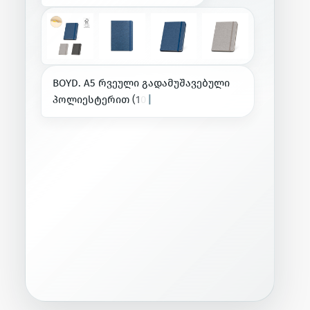
B
O
Y
D
.
A
5
რ
ვ
ე
უ
ლ
ი
გ
ა
დ
ა
მ
უ
შ
ა
ვ
ე
ბ
უ
ლ
ი
პ
ო
ლ
ი
ე
ს
ტ
ე
რ
ი
თ
(
1
0
0
%
r
P
E
T
)
ხ
ა
ზ
ო
|