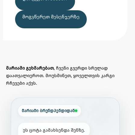
ᲛᲝᲒᲕᲬᲔᲠᲔᲗ ᲛᲔᲡᲔᲜᲯᲔᲠᲖᲔ
მარიამი გეხმარებათ
, ჩვენი გვერდი სრულად
დაათვალიეროთ. მოუსმინეთ, ყოველთვის კარგი
რჩევები აქვს.
მარიამი ბრენდჰენდიდან
ე
ს
ც
ო
ტ
ა
გ
ა
მ
ა
ხ
ს
ე
ნ
დ
ა
შ
ე
ნ
ზ
ე
.