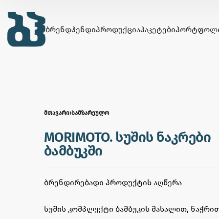
ᲑᲠᲔᲜᲓᲰᲔᲜᲓᲘ
ᲞᲠᲝᲓᲣᲥᲪᲘᲐ
ᲞᲐᲙᲔᲢᲔᲑᲘ
ᲞᲝᲠᲢᲤᲝᲚ
ᲛᲗᲐᲕᲐᲠᲘ
›
ᲡᲐᲛᲖᲐᲠᲔᲣᲚᲝ
MORIMOTO. სუშის ნაკრები
ბამბუკში
ᲑᲠᲔᲜᲓᲘᲠᲔᲑᲐᲓᲘ ᲞᲠᲝᲓᲣᲥᲢᲘᲡ ᲐᲦᲬᲔᲠᲐ
სუშის კომპლექტი ბამბუკის მასალით, ნაჭრით