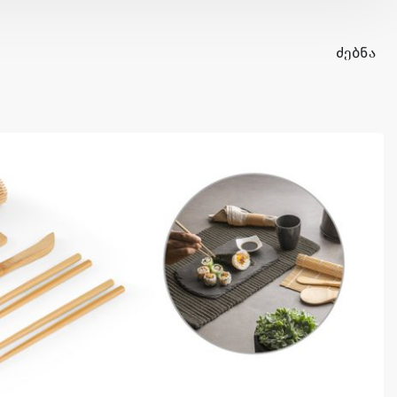
ᲫᲔᲑᲜᲐ