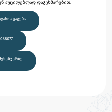
ენ აუცილებლად დაგეხმარებით.
ᲤᲐᲡᲘᲡ ᲒᲐᲒᲔᲑᲐ
088077
ᲛᲔᲡᲔᲜᲯᲔᲠᲖᲔ