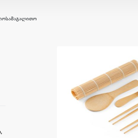
ᲘᲝ
ᲡᲐᲛᲐᲒᲐᲚᲘᲗᲝ
,