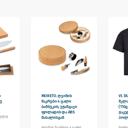
დ
MORETO. ღვინის
VL D
უ
ნაკრები 4 ცალი
მკლა
ბამბუკის, უჟანგავი
(110
ფოლადის და ABS
ჟაკე
ექიუ
მასალისგან
პოლ
ღვინის ნაკრები 4 ცალი
ხელი