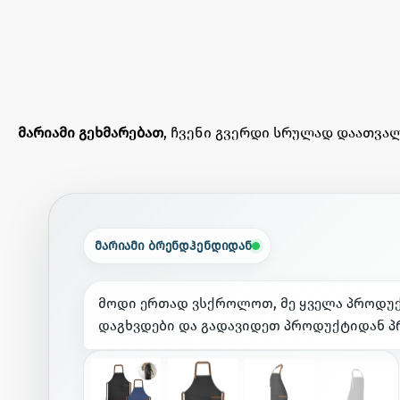
მარიამი გეხმარებათ
, ჩვენი გვერდი სრულად დაათვალ
მარიამი ბრენდჰენდიდან
მ
ო
დ
ი
ე
რ
თ
ა
დ
ვ
ს
ქ
რ
ო
ლ
ო
თ
,
მ
ე
ყ
ვ
ე
ლ
ა
პ
რ
ო
დ
უ
დ
ა
გ
ხ
ვ
დ
ე
ბ
ი
დ
ა
გ
ა
დ
ა
ვ
ი
დ
ე
თ
პ
რ
ო
დ
უ
ქ
ტ
ი
დ
ა
ნ
პ