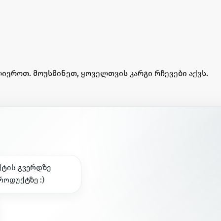
იეროთ. მოუსმინეთ, ყოველთვის კარგი რჩევები აქვს.
ქ
ტ
ი
ს
გ
ვ
ე
რ
დ
ზ
ე
რ
ო
დ
უ
ქ
ტ
ზ
ე
:
)