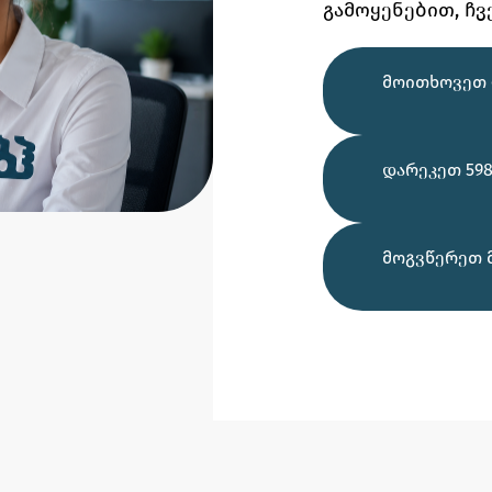
გამოყენებით,
ჩვ
ᲛᲝᲘᲗᲮᲝᲕᲔᲗ 
ᲓᲐᲠᲔᲙᲔᲗ 598
ᲛᲝᲒᲕᲬᲔᲠᲔᲗ 