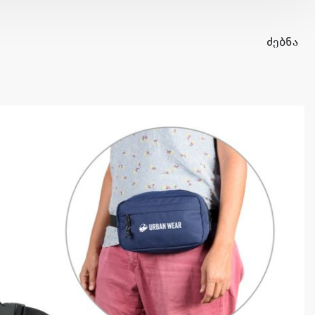
ᲫᲔᲑᲜᲐ