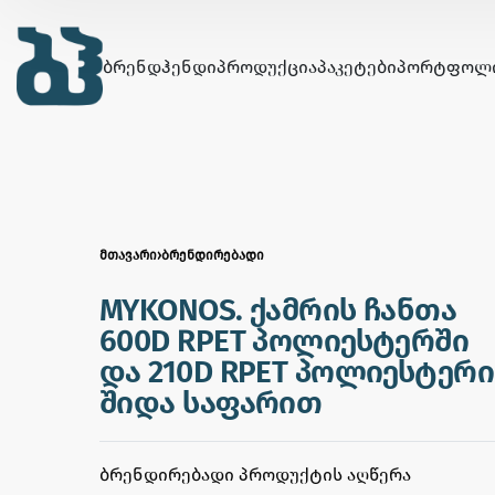
ᲑᲠᲔᲜᲓᲰᲔᲜᲓᲘ
ᲞᲠᲝᲓᲣᲥᲪᲘᲐ
ᲞᲐᲙᲔᲢᲔᲑᲘ
ᲞᲝᲠᲢᲤᲝᲚ
ᲛᲗᲐᲕᲐᲠᲘ
›
ᲑᲠᲔᲜᲓᲘᲠᲔᲑᲐᲓᲘ
MYKONOS. ქამრის ჩანთა
600D RPET პოლიესტერში
და 210D RPET პოლიესტერი
შიდა საფარით
ᲑᲠᲔᲜᲓᲘᲠᲔᲑᲐᲓᲘ ᲞᲠᲝᲓᲣᲥᲢᲘᲡ ᲐᲦᲬᲔᲠᲐ