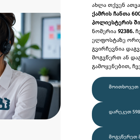
ახლა თქვენ ათ
ქამრის ჩანთა 60
პოლიესტერის ში
ნომერია
92386.
ჩ
ელფოსტაზე
ორი
გვირჩევნია დაგ
მოგვწერთ ან და
გამოყენებით,
ჩვ
ᲛᲝᲘᲗᲮᲝᲕᲔᲗ 
ᲓᲐᲠᲔᲙᲔᲗ 598
ᲛᲝᲒᲕᲬᲔᲠᲔᲗ 