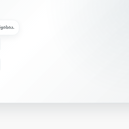
წ
ყ
ი
ს
ი
ა
.