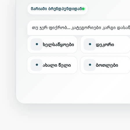
მარიამი ბრენდჰენდიდან
თ
უ
ჯ
ე
რ
ფ
ი
ქ
რ
ო
ბ
…
კ
ა
ტ
ე
გ
ო
რ
ი
ე
ბ
ი
კ
ა
რ
გ
ი
დ
ა
ს
ა
•
•
ხელსაწყოები
დეკორი
•
•
ახალი წელი
ბოთლები