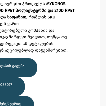
ვალიერებთ პროდუქტს
MYKONOS.
0D RPET პოლიესტერში და 210D RPET
და საფარით,
რომლის SKU
ვენ ვართ
ენტირებული კომპანია და
ვიკავშირდეთ მეილით,
თუმცა
თუ
გვირეკავთ ამ დეტალების
ენ აუცილებლად დაგეხმარებით.
ᲤᲐᲡᲘᲡ ᲒᲐᲒᲔᲑᲐ
088077
ᲛᲔᲡᲔᲜᲯᲔᲠᲖᲔ