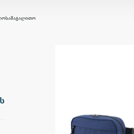
ᲘᲝ
ᲡᲐᲛᲐᲒᲐᲚᲘᲗᲝ
ს