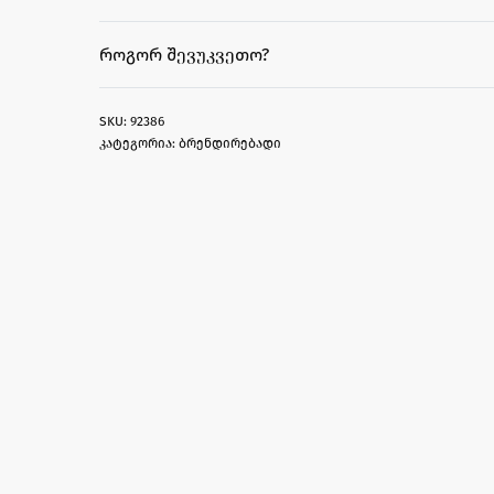
ᲠᲝᲒᲝᲠ ᲨᲔᲕᲣᲙᲕᲔᲗᲝ?
92386
კატეგორია:
ბრენდირებადი