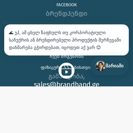
FACEBOOK
ბრენდჰენდი
🌊 უჰ, ამ ცხელ ზაფხულს თუ კორპორატიული
ᲑᲔᲭᲓᲕᲐ – ᲛᲝᲘᲗᲮᲝᲕᲔ ᲡᲐᲛᲐᲒᲐᲚᲘᲗᲝ
საჩუქრის ან ბრენდირებული პროდუქტის შერჩევაში
ᲙᲝᲜᲢᲐᲥᲢᲘ
დახმარება გჭირდებათ, იცოდეთ აქ ვარ 😊
ᲩᲕᲔᲜ ᲛᲝᲒᲕᲬᲝᲜᲡ
მარიამი
ᲤᲘᲖᲘᲙᲣᲠᲘ ᲞᲘᲠᲔᲑᲘᲡᲗᲕᲘᲡ
გამარჯობა,
sales@brandhand.ge
15 აბუსერიძე ტბელის, სამგორი,
თბილისი