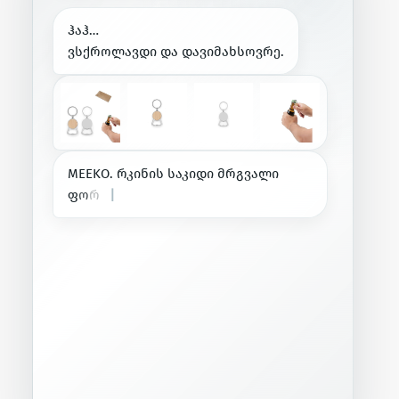
ჰ
ა
ჰ
…
ვ
ს
ქ
რ
ო
ლ
ა
ვ
დ
ი
დ
ა
დ
ა
ვ
ი
მ
ა
ხ
ს
ო
ვ
რ
ე
.
M
E
E
K
O
.
რ
კ
ი
ნ
ი
ს
ს
ა
კ
ი
დ
ი
მ
რ
გ
ვ
ა
ლ
ი
ფ
ო
რ
მ
ი
თ
,
ც
ი
ნ
კ
ი
ს
|