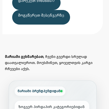
ᲓᲐᲠᲔᲙᲔᲗ 598088077
ᲛᲝᲒᲕᲬᲔᲠᲔᲗ ᲛᲔᲡᲔᲜᲯᲔᲠᲖᲔ
მარიამი გეხმარებათ
, ჩვენი გვერდი სრულად
დაათვალიეროთ. მოუსმინეთ, ყოველთვის კარგი
რჩევები აქვს.
მარიამი ბრენდჰენდიდან
ზ
ო
გ
ჯ
ე
რ
პ
ი
რ
დ
ა
პ
ი
რ
კ
ა
ტ
ე
გ
ო
რ
ი
ე
ბ
ი
დ
ა
ნ