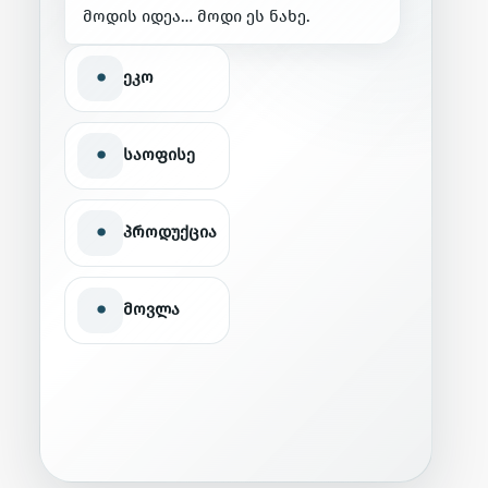
მ
ო
დ
ი
ს
ი
დ
ე
ა
…
მ
ო
დ
ი
ე
ს
ნ
ა
ხ
ე
.
•
ეკო
•
საოფისე
•
პროდუქცია
•
მოვლა