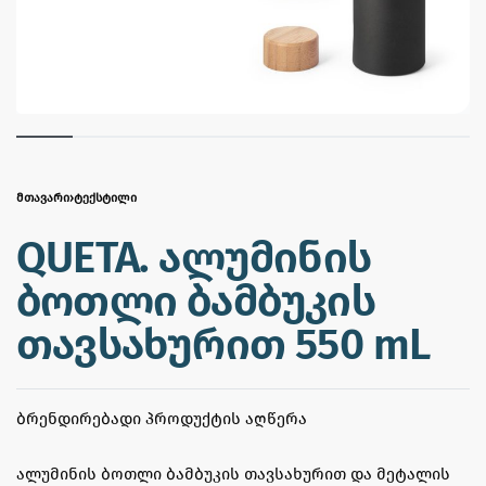
ᲛᲗᲐᲕᲐᲠᲘ
›
ᲢᲔᲥᲡᲢᲘᲚᲘ
QUETA. ალუმინის
ბოთლი ბამბუკის
თავსახურით 550 mL
ᲑᲠᲔᲜᲓᲘᲠᲔᲑᲐᲓᲘ ᲞᲠᲝᲓᲣᲥᲢᲘᲡ ᲐᲦᲬᲔᲠᲐ
ალუმინის ბოთლი ბამბუკის თავსახურით და მეტალის