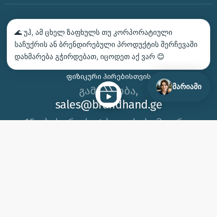
ᲑᲔᲭᲓᲕᲐ – ᲛᲝᲘᲗᲮᲝᲕᲔ ᲡᲐᲛᲐᲒᲐᲚᲘᲗᲝ
🌊 უჰ, ამ ცხელ ზაფხულს თუ კორპორატიული
ᲙᲝᲜᲢᲐᲥᲢᲘ
საჩუქრის ან ბრენდირებული პროდუქტის შერჩევაში
დახმარება გჭირდებათ, იცოდეთ აქ ვარ 😊
ᲩᲕᲔᲜ ᲛᲝᲒᲕᲬᲝᲜᲡ
ᲤᲘᲖᲘᲙᲣᲠᲘ ᲞᲘᲠᲔᲑᲘᲡᲗᲕᲘᲡ
მარიამი
გამარჯობა,
sales@brandhand.ge
15 აბუსერიძე ტბელის, სამგორი,
თბილისი