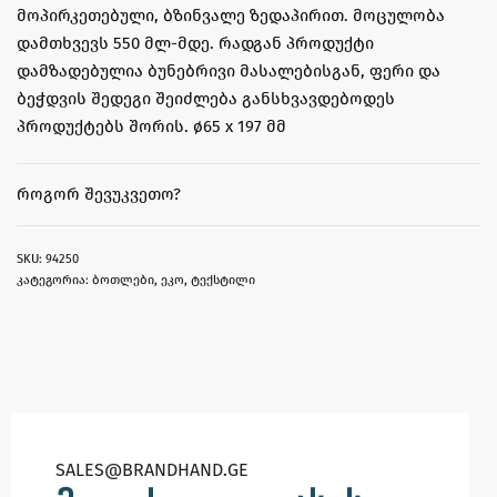
მოპირკეთებული, ბზინვალე ზედაპირით. მოცულობა
დამთხვევს 550 მლ-მდე. რადგან პროდუქტი
დამზადებულია ბუნებრივი მასალებისგან, ფერი და
ბეჭდვის შედეგი შეიძლება განსხვავდებოდეს
პროდუქტებს შორის. ø65 x 197 მმ
ᲠᲝᲒᲝᲠ ᲨᲔᲕᲣᲙᲕᲔᲗᲝ?
94250
კატეგორია:
ბოთლები
,
ეკო
,
ტექსტილი
SALES@BRANDHAND.GE​