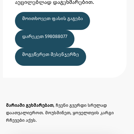
აუცილებლად დაგეხმარებით.
ᲛᲝᲘᲗᲮᲝᲕᲔᲗ ᲤᲐᲡᲘᲡ ᲒᲐᲒᲔᲑᲐ
ᲓᲐᲠᲔᲙᲔᲗ 598088077
ᲛᲝᲒᲕᲬᲔᲠᲔᲗ ᲛᲔᲡᲔᲜᲯᲔᲠᲖᲔ
მარიამი გეხმარებათ
, ჩვენი გვერდი სრულად
დაათვალიეროთ. მოუსმინეთ, ყოველთვის კარგი
რჩევები აქვს.