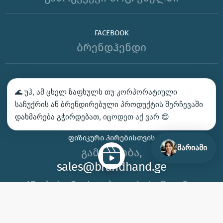
FACEBOOK
ბრენდჰენდი
ᲑᲔᲭᲓᲕᲐ – ᲛᲝᲘᲗᲮᲝᲕᲔ ᲡᲐᲛᲐᲒᲐᲚᲘᲗᲝ
🌊 უჰ, ამ ცხელ ზაფხულს თუ კორპორატიული
ᲙᲝᲜᲢᲐᲥᲢᲘ
საჩუქრის ან ბრენდირებული პროდუქტის შერჩევაში
დახმარება გჭირდებათ, იცოდეთ აქ ვარ 😊
ᲩᲕᲔᲜ ᲛᲝᲒᲕᲬᲝᲜᲡ
ᲤᲘᲖᲘᲙᲣᲠᲘ ᲞᲘᲠᲔᲑᲘᲡᲗᲕᲘᲡ
მარიამი
გამარჯობა,
sales@brandhand.ge
15 აბუსერიძე ტბელის, სამგორი,
თბილისი