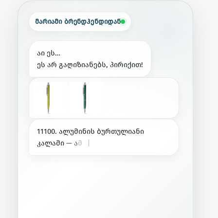
მარიამი ბრენდჰენდიდან
ა
ი
ე
ს
…
ე
ს
ა
რ
გ
ა
ღ
ი
ზ
ი
ა
ნ
ე
ბ
ს
,
პ
ი
რ
ი
ქ
ი
თ
!
1
1
1
0
0
.
ა
ლ
უ
მ
ი
ნ
ი
ს
ბ
უ
რ
თ
უ
ლ
ი
ა
ნ
ი
კ
ა
ლ
ა
მ
ი
—
ა
მ
ა
შ
ი
რ
ა
ღ
ა
ც
ა
რ
ი
ს
.
|