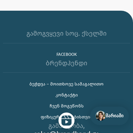
გამოგვყევი სოც. ქსელში
FACEBOOK
ბრენდჰენდი
🌊 უჰ, ამ ცხელ ზაფხულს თუ კორპორატიული
ᲑᲔᲭᲓᲕᲐ – ᲛᲝᲘᲗᲮᲝᲕᲔ ᲡᲐᲛᲐᲒᲐᲚᲘᲗᲝ
საჩუქრის ან ბრენდირებული პროდუქტის შერჩევაში
ᲙᲝᲜᲢᲐᲥᲢᲘ
დახმარება გჭირდებათ, იცოდეთ აქ ვარ 😊
ᲩᲕᲔᲜ ᲛᲝᲒᲕᲬᲝᲜᲡ
მარიამი
ᲤᲘᲖᲘᲙᲣᲠᲘ ᲞᲘᲠᲔᲑᲘᲡᲗᲕᲘᲡ
გამარჯობა,