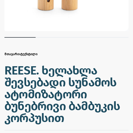
ᲛᲗᲐᲕᲐᲠᲘ
›
ᲢᲔᲥᲡᲢᲘᲚᲘ
REESE. ხელახლა
შევსებადი სუნამოს
ატომიზატორი
ბუნებრივი ბამბუკის
კორპუსით