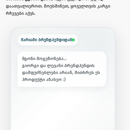
დაათვალიეროთ. მოუსმინეთ, ყოველთვის კარგი
რჩევები აქვს.
მარიამი ბრენდჰენდიდან
მ
გ
ო
ნ
ი
მ
ო
გ
ე
წ
ო
ნ
ე
ბ
ა
…
გ
ი
ო
რ
გ
ი
დ
ა
ლ
ე
ვ
ა
ნ
ი
ბ
რ
ე
ნ
დ
ჰ
ე
ნ
დ
ი
ს
დ
ა
მ
ფ
უ
ძ
ნ
ე
ბ
ლ
ე
ბ
ი
ა
რ
ი
ა
ნ
,
მ
ი
თ
ხ
რ
ე
ს
ე
ს
პ
რ
ო
დ
უ
ქ
ტ
ი
ა
ნ
ა
ხ
ე
ო
:
)