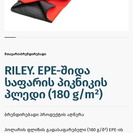
ᲛᲗᲐᲕᲐᲠᲘ
›
ᲑᲠᲔᲜᲓᲘᲠᲔᲑᲐᲓᲘ
RILEY. EPE-შიდა
საფარის პიკნიკის
პლედი (180 g/m²)
ᲑᲠᲔᲜᲓᲘᲠᲔᲑᲐᲓᲘ ᲞᲠᲝᲓᲣᲥᲢᲘᲡ ᲐᲦᲬᲔᲠᲐ
პოლარის ფლიზის გადასაფარებელი (180 გ/მ²) EPE-ის