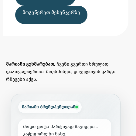
ᲛᲝᲒᲕᲬᲔᲠᲔᲗ ᲛᲔᲡᲔᲜᲯᲔᲠᲖᲔ
მარიამი გეხმარებათ
, ჩვენი გვერდი სრულად
დაათვალიეროთ. მოუსმინეთ, ყოველთვის კარგი
რჩევები აქვს.
მარიამი ბრენდჰენდიდან
მ
ო
დ
ი
ც
ო
ტ
ა
მ
ა
რ
ტ
ი
ვ
ა
დ
წ
ა
ვ
ი
დ
ე
თ
…
კ
ა
ტ
ე
გ
ო
რ
ი
ე
ბ
ი
ნ
ა
ხ
ე
.