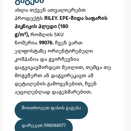
ახლა თქვენ ათვალიერებთ
პროდუქტს
RILEY. EPE-შიდა საფარის
პიკნიკის პლედი (180
g/m²),
რომლის SKU
ნომერია
99076.
ჩვენ ვართ
ელფოსტაზე
ორიენტირებული
კომპანია და გვირჩევნია
დაგვიკავშირდეთ მეილით,
თუმცა
თუ
მოგვწერთ ან დაგვირეკავთ ამ
დეტალების გამოყენებით,
ჩვენ
აუცილებლად დაგეხმარებით.
ᲛᲝᲘᲗᲮᲝᲕᲔᲗ ᲤᲐᲡᲘᲡ ᲒᲐᲒᲔᲑᲐ
ᲓᲐᲠᲔᲙᲔᲗ 598088077