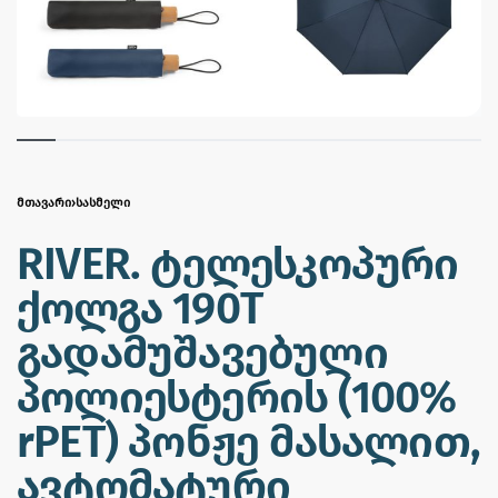
ᲛᲗᲐᲕᲐᲠᲘ
›
ᲡᲐᲡᲛᲔᲚᲘ
RIVER. ტელესკოპური
ქოლგა 190T
გადამუშავებული
პოლიესტერის (100%
rPET) პონჟე მასალით,
ავტომატური