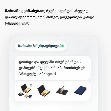
მარიამი გეხმარებათ
, ჩვენი გვერდი სრულად
დაათვალიეროთ. მოუსმინეთ, ყოველთვის კარგი
რჩევები აქვს.
მარიამი ბრენდჰენდიდან
გ
ი
ო
რ
გ
ი
დ
ა
ლ
ე
ვ
ა
ნ
ი
ბ
რ
ე
ნ
დ
ჰ
ე
ნ
დ
ი
ს
დ
ა
მ
ფ
უ
ძ
ნ
ე
ბ
ლ
ე
ბ
ი
ა
რ
ი
ა
ნ
,
მ
ი
თ
ხ
რ
ე
ს
ე
ს
პ
რ
ო
დ
უ
ქ
ტ
ი
ა
ნ
ა
ხ
ე
ო
:
)
L
O
V
E
C
R
|