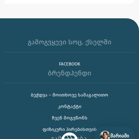
გამოგვყევი სოც. ქსელში
FACEBOOK
ბრენდჰენდი
ᲑᲔᲭᲓᲕᲐ – ᲛᲝᲘᲗᲮᲝᲕᲔ ᲡᲐᲛᲐᲒᲐᲚᲘᲗᲝ
🌊 უჰ, ამ ცხელ ზაფხულს თუ კორპორატიული
ᲙᲝᲜᲢᲐᲥᲢᲘ
საჩუქრის ან ბრენდირებული პროდუქტის შერჩევაში
დახმარება გჭირდებათ, იცოდეთ აქ ვარ 😊
ᲩᲕᲔᲜ ᲛᲝᲒᲕᲬᲝᲜᲡ
ᲤᲘᲖᲘᲙᲣᲠᲘ ᲞᲘᲠᲔᲑᲘᲡᲗᲕᲘᲡ
მარიამი
გამარჯობა,