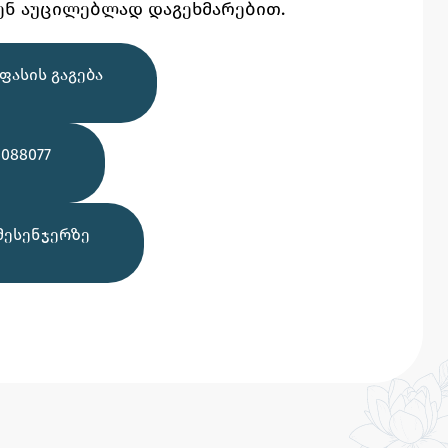
ენ აუცილებლად დაგეხმარებით.
ᲤᲐᲡᲘᲡ ᲒᲐᲒᲔᲑᲐ
088077
ᲛᲔᲡᲔᲜᲯᲔᲠᲖᲔ