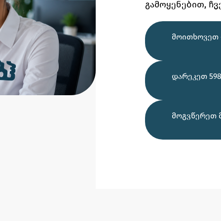
გამოყენებით,
ჩვ
ᲛᲝᲘᲗᲮᲝᲕᲔᲗ 
ᲓᲐᲠᲔᲙᲔᲗ 598
ᲛᲝᲒᲕᲬᲔᲠᲔᲗ 