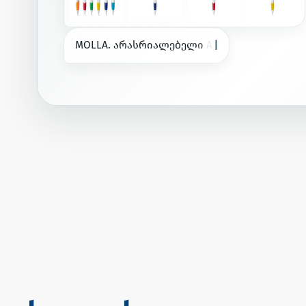
M
O
L
L
A
.
ა
რ
ა
ს
რ
ი
ა
ლ
ე
ბ
ე
ლ
ი
A
B
S
ბ
უ
რ
თ
უ
ლ
ი
ა
ნ
ი
კ