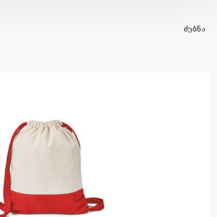
ᲫᲔᲑᲜᲐ