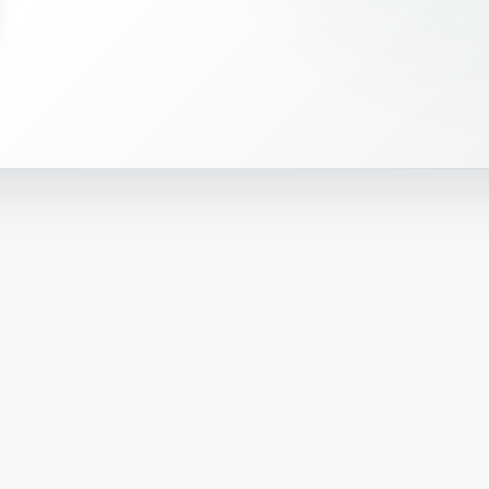
ა
ლ
ა
მ
ი
—
კ
ა
რ
გ
ა
დ
|