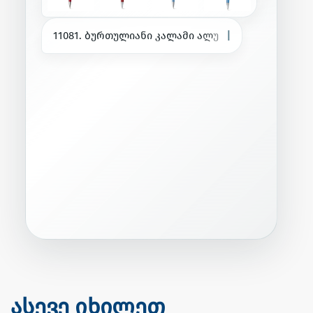
1
1
0
8
1
.
ბ
უ
რ
თ
უ
ლ
ი
ა
ნ
ი
კ
ა
ლ
ა
მ
ი
ა
ლ
უ
მ
ი
ნ
ი
უ
მ
შ
ი
—
|
ასევე იხილეთ