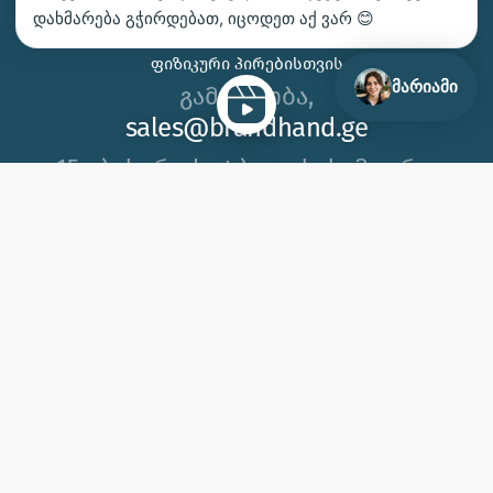
დახმარება გჭირდებათ, იცოდეთ აქ ვარ 😊
ᲩᲕᲔᲜ ᲛᲝᲒᲕᲬᲝᲜᲡ
ᲤᲘᲖᲘᲙᲣᲠᲘ ᲞᲘᲠᲔᲑᲘᲡᲗᲕᲘᲡ
მარიამი
გამარჯობა,
sales@brandhand.ge
15 აბუსერიძე ტბელის, სამგორი,
თბილისი
გვეწვიეთ საწარმოში!
2012 © 2026, ბრენდჰენდი | შპს ბიეიჩსი ს/კ 404650383