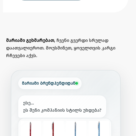
მარიამი გეხმარებათ
, ჩვენი გვერდი სრულად
დაათვალიეროთ. მოუსმინეთ, ყოველთვის კარგი
რჩევები აქვს.
მარიამი ბრენდჰენდიდან
ე
ს
ე
…
ე
ს
შ
ე
ნ
ი
კ
ო
მ
პ
ა
ნ
ი
ი
ს
ს
ტ
ი
ლ
ს
უ
ხ
დ
ე
ბ
ა
?