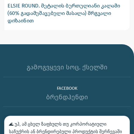
ELSIE ROUND. მეტალის ბურთულიანი კალამი
(60% გადამუშავებული მასალა) მრგვალი
დიზაინით
გამოგვყევი სოც. ქსელში
FACEBOOK
ბრენდჰენდი
ᲑᲔᲭᲓᲕᲐ – ᲛᲝᲘᲗᲮᲝᲕᲔ ᲡᲐᲛᲐᲒᲐᲚᲘᲗᲝ
🌊 უჰ, ამ ცხელ ზაფხულს თუ კორპორატიული
ᲙᲝᲜᲢᲐᲥᲢᲘ
საჩუქრის ან ბრენდირებული პროდუქტის შერჩევაში