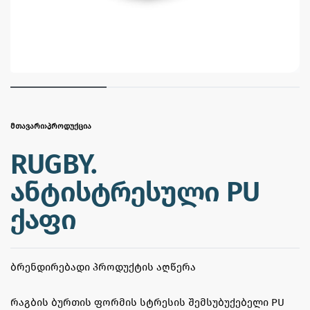
ᲛᲗᲐᲕᲐᲠᲘ
›
ᲞᲠᲝᲓᲣᲥᲪᲘᲐ
RUGBY.
ანტისტრესული PU
ქაფი
ᲑᲠᲔᲜᲓᲘᲠᲔᲑᲐᲓᲘ ᲞᲠᲝᲓᲣᲥᲢᲘᲡ ᲐᲦᲬᲔᲠᲐ
რაგბის ბურთის ფორმის სტრესის შემსუბუქებელი PU