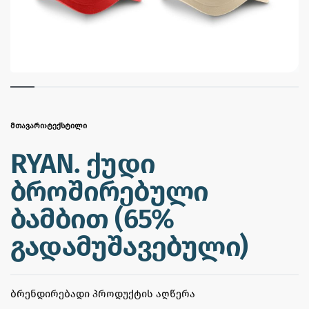
ᲛᲗᲐᲕᲐᲠᲘ
›
ᲢᲔᲥᲡᲢᲘᲚᲘ
RYAN. ქუდი
ბროშირებული
ბამბით (65%
გადამუშავებული)
ᲑᲠᲔᲜᲓᲘᲠᲔᲑᲐᲓᲘ ᲞᲠᲝᲓᲣᲥᲢᲘᲡ ᲐᲦᲬᲔᲠᲐ