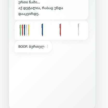
ე
რ
თ
ი
წ
ა
მ
ი
…
ა
ქ
დ
ე
ტ
ა
ლ
ი
ა
,
რ
ა
ს
ა
ც
უ
ნ
დ
ა
დ
ა
ა
კ
ვ
ი
რ
დ
ე
.
B
O
O
P
.
ბ
უ
რ
თ
უ
ლ
ი
ა
ნ
ი
კ
ა
ლ
ა
მ
ი
|