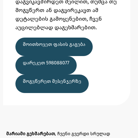
დაგვიკავშირდეთ მეილით,
თუმცა
თუ
მოგვწერთ ან დაგვირეკავთ ამ
დეტალების გამოყენებით,
ჩვენ
აუცილებლად დაგეხმარებით.
ᲛᲝᲘᲗᲮᲝᲕᲔᲗ ᲤᲐᲡᲘᲡ ᲒᲐᲒᲔᲑᲐ
ᲓᲐᲠᲔᲙᲔᲗ 598088077
ᲛᲝᲒᲕᲬᲔᲠᲔᲗ ᲛᲔᲡᲔᲜᲯᲔᲠᲖᲔ
მარიამი გეხმარებათ
, ჩვენი გვერდი სრულად