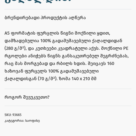
ᲑᲠᲔᲜᲓᲘᲠᲔᲑᲐᲓᲘ ᲞᲠᲝᲓᲣᲥᲢᲘᲡ ᲐᲦᲬᲔᲠᲐ
A5 ფორმატის ფურცლის წიგნი მოქნილი ყდით,
დამზადებულია 100% გადამუშავებული ქაღალდიდან
(280 გ/მ²), და კუთხეები კვადრატული აქვს. მოქნილი PE
რგოლები ანიჭებს წიგნს განსაკუთრებულ შეგრძნებას,
რაც მას მორგებად და რბილს ხდის. შეიცავს 160
ხაზოვან ფურცელს 100% გადამუშავებული
ქაღალდისგან (70 გ/მ²). ზომა 140 x 210 მმ
ᲠᲝᲒᲝᲠ ᲨᲔᲕᲣᲙᲕᲔᲗᲝ?
93665
კატეგორია:
საოფისე