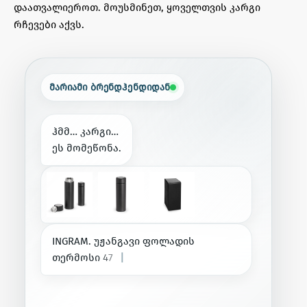
დაათვალიეროთ. მოუსმინეთ, ყოველთვის კარგი
რჩევები აქვს.
მარიამი ბრენდჰენდიდან
ჰ
მ
მ
…
კ
ა
რ
გ
ი
…
ე
ს
მ
ო
მ
ე
წ
ო
ნ
ა
.
I
N
G
R
A
M
.
უ
ჟ
ა
ნ
გ
ა
ვ
ი
ფ
ო
ლ
ა
დ
ი
ს
თ
ე
რ
მ
ო
ს
ი
4
7
0
m
L
—
ი
ს
ე
თ
ი
რ
|