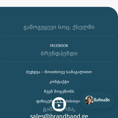
გამოგვყევი სოც. ქსელში
FACEBOOK
ბრენდჰენდი
🌊 უჰ, ამ ცხელ ზაფხულს თუ კორპორატიული
ᲑᲔᲭᲓᲕᲐ – ᲛᲝᲘᲗᲮᲝᲕᲔ ᲡᲐᲛᲐᲒᲐᲚᲘᲗᲝ
საჩუქრის ან ბრენდირებული პროდუქტის შერჩევაში
ᲙᲝᲜᲢᲐᲥᲢᲘ
დახმარება გჭირდებათ, იცოდეთ აქ ვარ 😊
ᲩᲕᲔᲜ ᲛᲝᲒᲕᲬᲝᲜᲡ
მარიამი
ᲤᲘᲖᲘᲙᲣᲠᲘ ᲞᲘᲠᲔᲑᲘᲡᲗᲕᲘᲡ
გამარჯობა,
sales@brandhand.ge