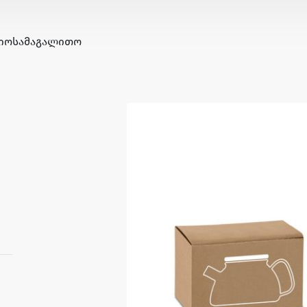
ᲘᲝ
ᲡᲐᲛᲐᲒᲐᲚᲘᲗᲝ