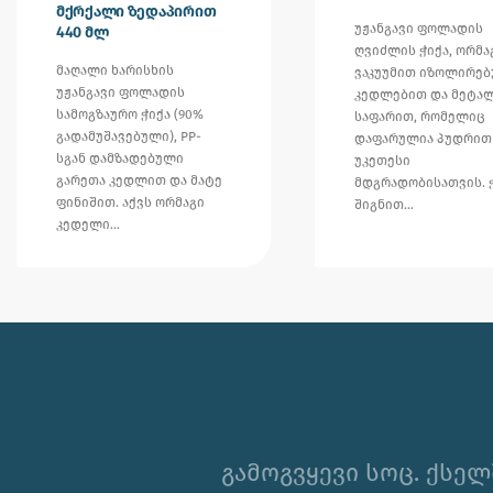
მქრქალი ზედაპირით
უჟანგავი ფოლადის
440 მლ
ღვიძლის ჭიქა, ორმა
მაღალი ხარისხის
ვაკუუმით იზოლირე
უჟანგავი ფოლადის
კედლებით და მეტა
სამოგზაურო ჭიქა (90%
საფარით, რომელიც
გადამუშავებული), PP-
დაფარულია პუდრით
სგან დამზადებული
უკეთესი
გარეთა კედლით და მატე
მდგრადობისათვის. 
ფინიშით. აქვს ორმაგი
შიგნით…
კედელი…
გამოგვყევი სოც. ქსელ