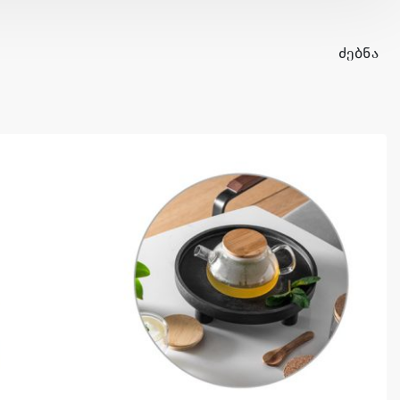
ᲫᲔᲑᲜᲐ