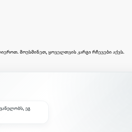
იეროთ. მოუსმინეთ, ყოველთვის კარგი რჩევები აქვს.
ვ
ა
ნ
ე
ლ
ო
ბ
ს
,
ე
გ