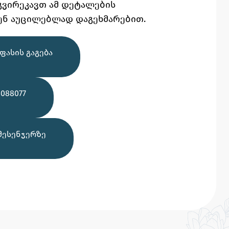
გვირეკავთ ამ დეტალების
ენ აუცილებლად დაგეხმარებით.
ᲤᲐᲡᲘᲡ ᲒᲐᲒᲔᲑᲐ
088077
ᲛᲔᲡᲔᲜᲯᲔᲠᲖᲔ