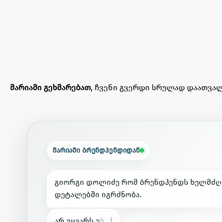
მარიამი გეხმარებათ
, ჩვენი გვერდი სრულად დაათვალ
მარიამი ბრენდჰენდიდან
გ
ი
ო
რ
გ
ი
დ
ო
ლ
ი
ძ
ე
რ
ო
მ
ბ
რ
ე
ნ
დ
ჰ
ე
ნ
დ
ს
ხ
ე
ლ
მ
ძ
ღ
დ
ე
ტ
ა
ლ
ე
ბ
შ
ი
ი
გ
რ
ძ
ნ
ო
ბ
ა
.
ა
რ
უ
ყ
ვ
ა
რ
ს
უ
ხ
ა
რ
ი
ს
ხ
ო
რ
ა
მ
ე
ე
ბ
ი
.