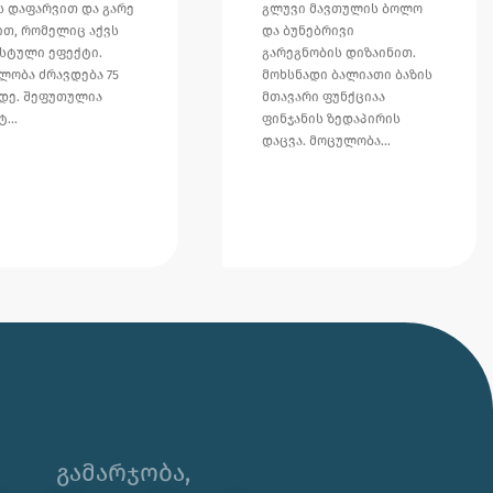
ს დაფარვით და გარე
გლუვი მავთულის ბოლო
ით, რომელიც აქვს
და ბუნებრივი
სტული ეფექტი.
გარეგნობის დიზაინით.
ლობა ძრავდება 75
მოხსნადი ბალიათი ბაზის
დე. შეფუთულია
მთავარი ფუნქციაა
ფტ…
ფინჯანის ზედაპირის
დაცვა. მოცულობა…
🌊 უჰ, ამ ცხელ ზაფხულს თუ
კორპორატიული საჩუქრის ან
ბრენდირებული პროდუქტის
გამარჯობა,
შერჩევაში დახმარება გჭირდებათ,