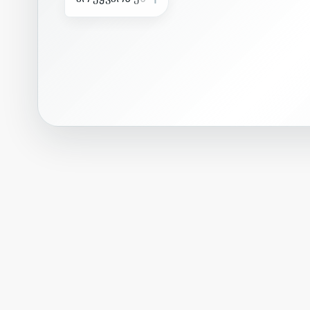
მ
ა
ს
ფ
ო
რ
მ
ა
ც
ა
ი
ნ
ტ
ე
|