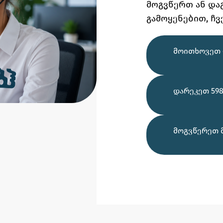
მოგვწერთ ან და
გამოყენებით,
ჩვ
ᲛᲝᲘᲗᲮᲝᲕᲔᲗ 
ᲓᲐᲠᲔᲙᲔᲗ 598
ᲛᲝᲒᲕᲬᲔᲠᲔᲗ 