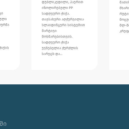
დუბლიკედილი, ჰაერით
მათი
იზოლირებული PP
მხარ
გი
სადღეურო ჭიქა.
რუტი
ბული
თავსახური აღჭურვილია
მოცუ
ლურმა
სლაიდინგური სისტემით
მლ-მ
მარტივი
კრე
მოხმარებისთვის.
სადღეურო ჭიქა
ჭიქის
უვნებელია ჭურჭლის
სარეცხ და…
ში