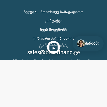
ᲑᲔᲭᲓᲕᲐ – ᲛᲝᲘᲗᲮᲝᲕᲔ ᲡᲐᲛᲐᲒᲐᲚᲘᲗᲝ
🌊 უჰ, ამ ცხელ ზაფხულს თუ კორპორატიული
ᲙᲝᲜᲢᲐᲥᲢᲘ
საჩუქრის ან ბრენდირებული პროდუქტის შერჩევაში
დახმარება გჭირდებათ, იცოდეთ აქ ვარ 😊
ᲩᲕᲔᲜ ᲛᲝᲒᲕᲬᲝᲜᲡ
ᲤᲘᲖᲘᲙᲣᲠᲘ ᲞᲘᲠᲔᲑᲘᲡᲗᲕᲘᲡ
მარიამი
გამარჯობა,
sales@brandhand.ge
15 აბუსერიძე ტბელის, სამგორი,
თბილისი