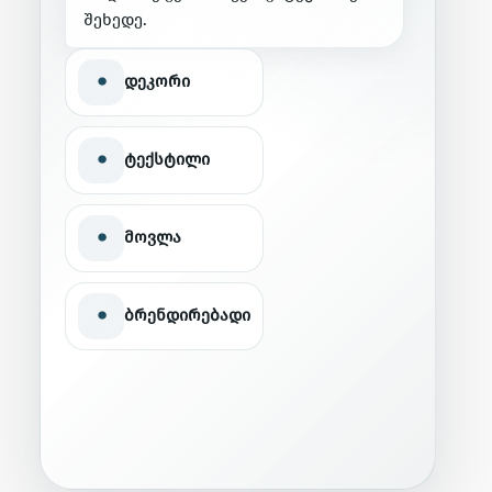
შ
ე
ხ
ე
დ
ე
.
•
დეკორი
•
ტექსტილი
•
მოვლა
•
ბრენდირებადი