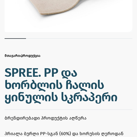
ᲛᲗᲐᲕᲐᲠᲘ
›
ᲞᲠᲝᲓᲣᲥᲪᲘᲐ
SPREE. PP და
ხორბლის ჩალის
ყინულის სკრაპერი
ᲑᲠᲔᲜᲓᲘᲠᲔᲑᲐᲓᲘ ᲞᲠᲝᲓᲣᲥᲢᲘᲡ ᲐᲦᲬᲔᲠᲐ
პრიალა ბურღი PP-სგან (60%) და ხორუსის ღეროდან