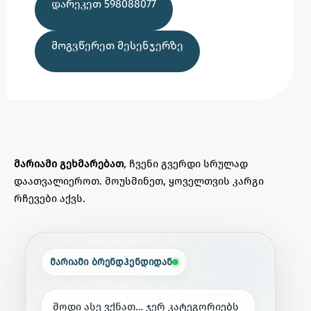
ᲓᲐᲠᲔᲙᲔᲗ 598088077
ᲛᲝᲒᲕᲬᲔᲠᲔᲗ ᲛᲔᲡᲔᲜᲯᲔᲠᲖᲔ
მარიამი გეხმარებათ
, ჩვენი გვერდი სრულად
დაათვალიეროთ. მოუსმინეთ, ყოველთვის კარგი
რჩევები აქვს.
მარიამი ბრენდჰენდიდან
მ
ო
დ
ი
ა
ს
ე
ვ
ქ
ნ
ა
თ
…
ჯ
ე
რ
კ
ა
ტ
ე
გ
ო
რ
ი
ე
ბ
ს