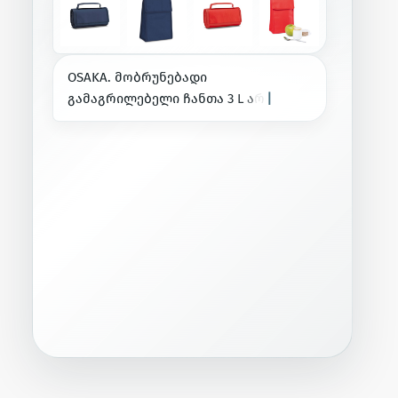
O
S
A
K
A
.
მ
ო
ბ
რ
უ
ნ
ე
ბ
ა
დ
ი
გ
ა
მ
ა
გ
რ
ი
ლ
ე
ბ
ე
ლ
ი
ჩ
ა
ნ
თ
ა
3
L
ა
რ
ა
ქ
ს
ო
ვ
ი
ლ
მ
ა
ს
ა
ლ
|