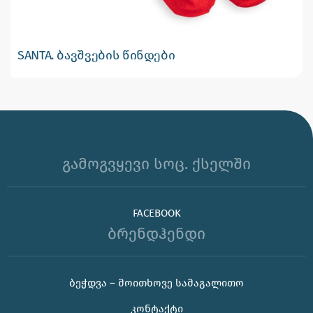
SANTA. ბავშვების წინდები
გამოგვყევი სოც. ქსელში
FACEBOOK
ბრენდჰენდი
ᲑᲔᲭᲓᲕᲐ – ᲛᲝᲘᲗᲮᲝᲕᲔ ᲡᲐᲛᲐᲒᲐᲚᲘᲗᲝ
ᲙᲝᲜᲢᲐᲥᲢᲘ