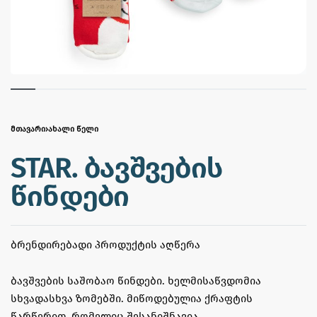
ᲛᲗᲐᲕᲐᲠᲘ
›
ᲐᲮᲐᲚᲘ ᲬᲔᲚᲘ
STAR. ბავშვების
წინდები
ᲑᲠᲔᲜᲓᲘᲠᲔᲑᲐᲓᲘ ᲞᲠᲝᲓᲣᲥᲢᲘᲡ ᲐᲦᲬᲔᲠᲐ
ბავშვების საშობაო წინდები. ხელმისაწვდომია
სხვადასხვა ზომებში. მიწოდებულია ქრაფტის
წარწერით, რომელიც შესანიშნავია