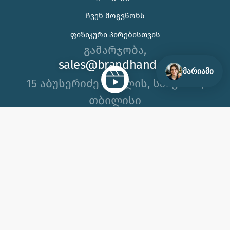
🌊 უჰ, ამ ცხელ ზაფხულს თუ კორპორატიული
ᲩᲕᲔᲜ ᲛᲝᲒᲕᲬᲝᲜᲡ
საჩუქრის ან ბრენდირებული პროდუქტის შერჩევაში
ᲤᲘᲖᲘᲙᲣᲠᲘ ᲞᲘᲠᲔᲑᲘᲡᲗᲕᲘᲡ
დახმარება გჭირდებათ, იცოდეთ აქ ვარ 😊
გამარჯობა,
sales@brandhand.ge
მარიამი
15 აბუსერიძე ტბელის, სამგორი,
თბილისი
გვეწვიეთ საწარმოში!
2012 © 2026, ბრენდჰენდი | შპს ბიეიჩსი ს/კ 404650383