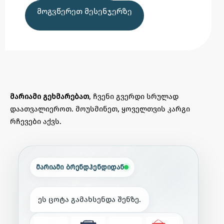
ᲛᲝᲒᲕᲬᲔᲠᲔᲗ ᲛᲔᲡᲔᲜᲯᲔᲠᲖᲔ
მარიამი გეხმარებათ
, ჩვენი გვერდი სრულად
დაათვალიეროთ. მოუსმინეთ, ყოველთვის კარგი
რჩევები აქვს.
მარიამი ბრენდჰენდიდან
ე
ს
ც
ო
ტ
ა
გ
ა
მ
ა
ხ
ს
ე
ნ
დ
ა
შ
ე
ნ
ზ
ე
.