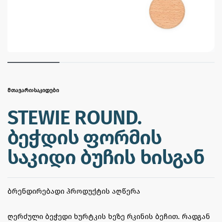
ᲛᲗᲐᲕᲐᲠᲘ
›
ᲡᲐᲙᲘᲓᲔᲑᲘ
STEWIE ROUND.
ბეჭდის ფორმის
საკიდი ბუჩის ხისგან
ᲑᲠᲔᲜᲓᲘᲠᲔᲑᲐᲓᲘ ᲞᲠᲝᲓᲣᲥᲢᲘᲡ ᲐᲦᲬᲔᲠᲐ
ღერძული ბეჭედი ხურტკის ხეზე რკინის ბეჩით. რადგან