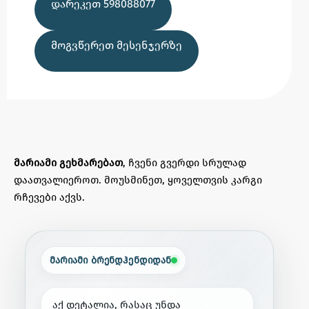
ᲓᲐᲠᲔᲙᲔᲗ 598088077
ᲛᲝᲒᲕᲬᲔᲠᲔᲗ ᲛᲔᲡᲔᲜᲯᲔᲠᲖᲔ
მარიამი გეხმარებათ
, ჩვენი გვერდი სრულად
დაათვალიეროთ. მოუსმინეთ, ყოველთვის კარგი
რჩევები აქვს.
მარიამი ბრენდჰენდიდან
ა
ქ
დ
ე
ტ
ა
ლ
ი
ა
,
რ
ა
ს
ა
ც
უ
ნ
დ
ა