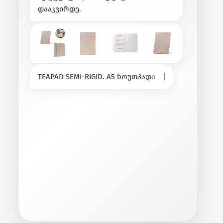
დ
ა
ა
კ
ვ
ი
რ
დ
ე
.
T
E
A
P
A
D
S
E
M
I
-
R
I
G
I
D
.
A
5
ნ
ო
უ
თ
პ
ა
დ
ი
ნ
ა
ხ
ე
ვ
რ
ა
დ
მ
ყ
|