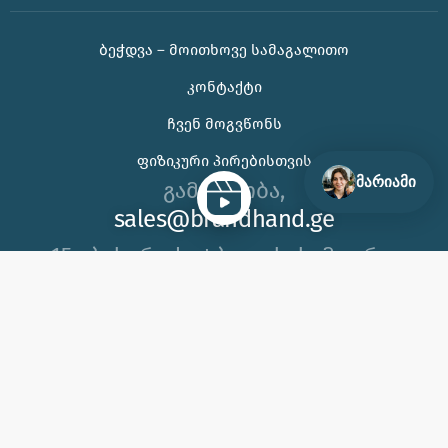
ᲑᲔᲭᲓᲕᲐ – ᲛᲝᲘᲗᲮᲝᲕᲔ ᲡᲐᲛᲐᲒᲐᲚᲘᲗᲝ
🌊 უჰ, ამ ცხელ ზაფხულს თუ კორპორატიული
ᲙᲝᲜᲢᲐᲥᲢᲘ
საჩუქრის ან ბრენდირებული პროდუქტის შერჩევაში
დახმარება გჭირდებათ, იცოდეთ აქ ვარ 😊
ᲩᲕᲔᲜ ᲛᲝᲒᲕᲬᲝᲜᲡ
ᲤᲘᲖᲘᲙᲣᲠᲘ ᲞᲘᲠᲔᲑᲘᲡᲗᲕᲘᲡ
მარიამი
გამარჯობა,
sales@brandhand.ge
15 აბუსერიძე ტბელის, სამგორი,
თბილისი