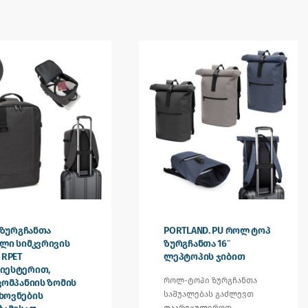
. ზურგჩანთა
PORTLAND. PU როლ ტოპ
ლი სიმკვრივის
ზურგჩანთა 16″
 RPET
ლეპტოპის ჯიბით
იესტერით,
როლ-ტოპი ზურგჩანთა
კომპანიის ზომის
საშუალებას გაძლევთ
ხოვნების
დაარეგულიროთ