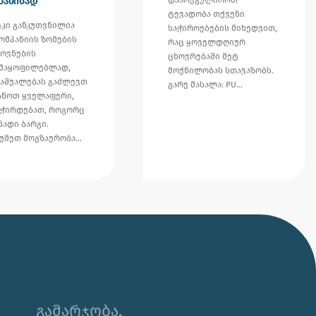
ბამისად
ტევადობა თქვენი
ეკი განკუთვნილია
საჭიროებების მიხედვით,
კომპანიის ზომების
რაც ყოველდღიურ
ოვნების
ცხოვრებაში მეტ
კმაყოფილებლად,
მოქნილობას სთავაზობს.
საშუალებას გაძლევთ
გარე მასალა: PU…
ანოთ ყველაფერი,
გჭირდებათ, როგორც
ნადი ბარგი.
უმეთ მოგზაურობა…
🌊 უჰ, ამ ცხელ ზაფხულს თუ
კორპორატიული საჩუქრის ან
ბრენდირებული პროდუქტის
შერჩევაში დახმარება გჭირდებათ,
გამარჯობა,
იცოდეთ აქ ვარ 😊