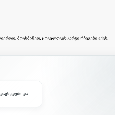
იეროთ. მოუსმინეთ, ყოველთვის კარგი რჩევები აქვს.
დ
ა
გ
ხ
ვ
დ
ე
ბ
ი
დ
ა