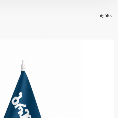
ᲫᲔᲑᲜᲐ