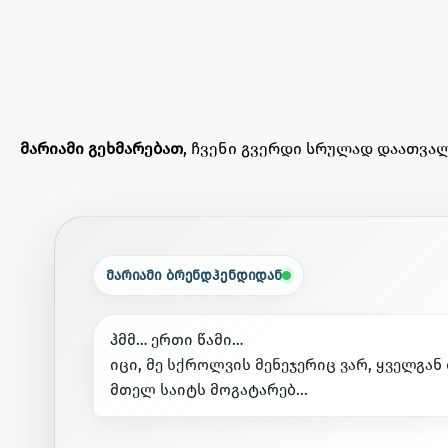
მარიამი გეხმარებათ
, ჩვენი გვერდი სრულად დაათვალ
მარიამი ბრენდჰენდიდან
ჰ
მ
მ
…
ე
რ
თ
ი
წ
ა
მ
ი
…
ი
ც
ი
,
მ
ე
ს
ქ
რ
ო
ლ
ვ
ი
ს
მ
ე
ნ
ე
ჯ
ე
რ
ი
ც
ვ
ა
რ
,
ყ
ვ
ე
ლ
გ
ა
ნ
მ
თ
ე
ლ
ს
ა
ი
ტ
ს
მ
ო
გ
ა
ტ
ა
რ
ე
ბ
.
.
.