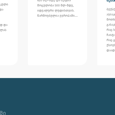
შესა
620 მლ-მდე და სუფთა
იკული
მოცულობა 500 მლ-მდე,
ბექპ
და
იდეალური ლუდისთვის.
ავია
წარმოებულია ევროპაში.…
მოთხ
გასა
დ და
რაც 
ილას
ჩაიტ
რაც 
ქსოვ
დაად
ში