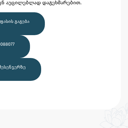
ენ აუცილებლად დაგეხმარებით.
ᲤᲐᲡᲘᲡ ᲒᲐᲒᲔᲑᲐ
088077
ᲛᲔᲡᲔᲜᲯᲔᲠᲖᲔ