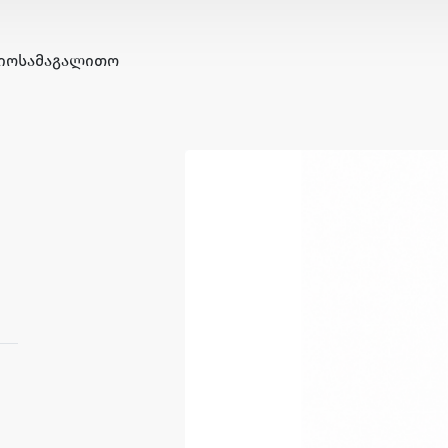
ᲘᲝ
ᲡᲐᲛᲐᲒᲐᲚᲘᲗᲝ