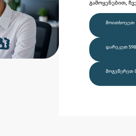
გამოყენებით,
ჩვ
ᲛᲝᲘᲗᲮᲝᲕᲔᲗ 
ᲓᲐᲠᲔᲙᲔᲗ 598
ᲛᲝᲒᲕᲬᲔᲠᲔᲗ 