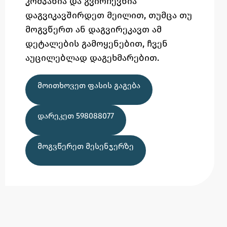
კომპანია და გვირჩევნია
დაგვიკავშირდეთ მეილით,
თუმცა
თუ
მოგვწერთ ან დაგვირეკავთ ამ
დეტალების გამოყენებით,
ჩვენ
აუცილებლად დაგეხმარებით.
ᲛᲝᲘᲗᲮᲝᲕᲔᲗ ᲤᲐᲡᲘᲡ ᲒᲐᲒᲔᲑᲐ
ᲓᲐᲠᲔᲙᲔᲗ 598088077
ᲛᲝᲒᲕᲬᲔᲠᲔᲗ ᲛᲔᲡᲔᲜᲯᲔᲠᲖᲔ