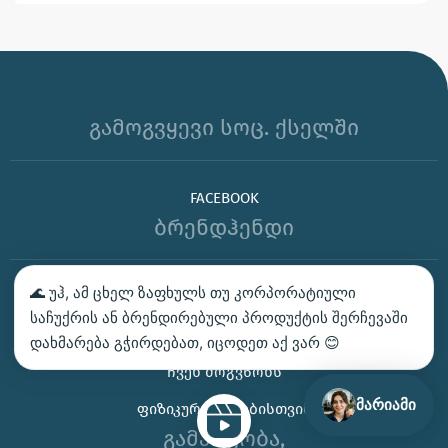
გამოგვყევი სოც. ქსელში
FACEBOOK
ბრენდჰენდი
🌊 უჰ, ამ ცხელ ზაფხულს თუ კორპორატიული
ᲑᲔᲭᲓᲕᲐ – ᲛᲝᲘᲗᲮᲝᲕᲔ ᲡᲐᲛᲐᲒᲐᲚᲘᲗᲝ
საჩუქრის ან ბრენდირებული პროდუქტის შერჩევაში
ᲙᲝᲜᲢᲐᲥᲢᲘ
დახმარება გჭირდებათ, იცოდეთ აქ ვარ 😊
ᲩᲕᲔᲜ ᲛᲝᲒᲕᲬᲝᲜᲡ
მარიამი
ᲤᲘᲖᲘᲙᲣᲠᲘ ᲞᲘᲠᲔᲑᲘᲡᲗᲕᲘᲡ
გამარჯობა,