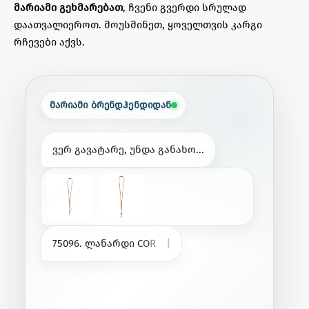
მარიამი გეხმარებათ
, ჩვენი გვერდი სრულად
დაათვალიეროთ. მოუსმინეთ, ყოველთვის კარგი
რჩევები აქვს.
მარიამი ბრენდჰენდიდან
ვ
ე
რ
გ
ა
ვ
ა
ტ
ა
რ
ე
,
უ
ნ
დ
ა
გ
ა
ნ
ა
ხ
ო
.
.
.
7
5
0
9
6
.
ლ
ა
ნ
ა
რ
დ
ი
C
O
R
K
გ
რ
ძ
ე
ლ
ი
(
Ø
5
მ
მ
|