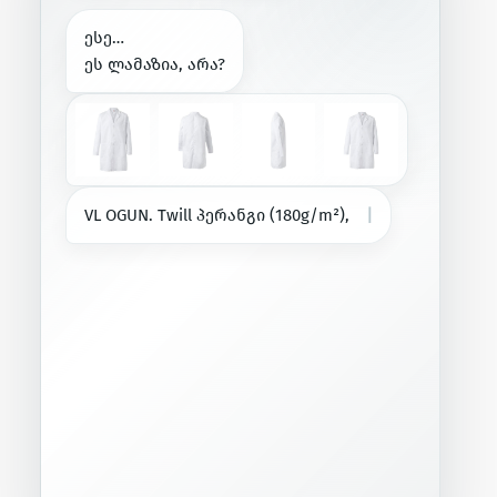
ე
ს
ე
…
ე
ს
ლ
ა
მ
ა
ზ
ი
ა
,
ა
რ
ა
?
V
L
O
G
U
N
.
T
w
i
l
l
პ
ე
რ
ა
ნ
გ
ი
(
1
8
0
g
/
m
²
)
,
ბ
ა
მ
ბ
ი
ს
(
2
0
%
)
|