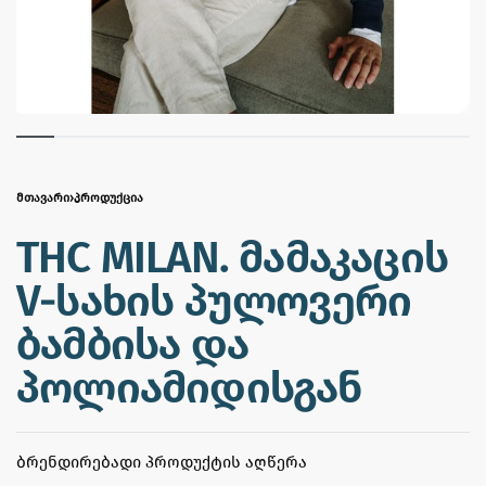
ᲛᲗᲐᲕᲐᲠᲘ
›
ᲞᲠᲝᲓᲣᲥᲪᲘᲐ
THC MILAN. მამაკაცის
V-სახის პულოვერი
ბამბისა და
პოლიამიდისგან
ᲑᲠᲔᲜᲓᲘᲠᲔᲑᲐᲓᲘ ᲞᲠᲝᲓᲣᲥᲢᲘᲡ ᲐᲦᲬᲔᲠᲐ