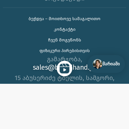
ᲑᲔᲭᲓᲕᲐ – ᲛᲝᲘᲗᲮᲝᲕᲔ ᲡᲐᲛᲐᲒᲐᲚᲘᲗᲝ
ᲙᲝᲜᲢᲐᲥᲢᲘ
🌊 უჰ, ამ ცხელ ზაფხულს თუ კორპორატიული
საჩუქრის ან ბრენდირებული პროდუქტის შერჩევაში
ᲩᲕᲔᲜ ᲛᲝᲒᲕᲬᲝᲜᲡ
დახმარება გჭირდებათ, იცოდეთ აქ ვარ 😊
ᲤᲘᲖᲘᲙᲣᲠᲘ ᲞᲘᲠᲔᲑᲘᲡᲗᲕᲘᲡ
გამარჯობა,
მარიამი
sales@brandhand.ge
15 აბუსერიძე ტბელის, სამგორი,
თბილისი