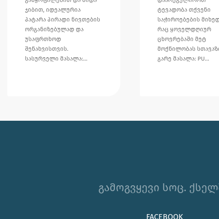
ჯიბით, იდეალურია
ტევადობა თქვენი
პატარა პირადი ნივთების
საჭიროებების მიხე
ორგანიზებულად და
რაც ყოველდღიურ
უსაფრთხოდ
ცხოვრებაში მეტ
შენახვისთვის.
მოქნილობას სთავაზ
სასურველი მასალა:…
გარე მასალა: PU…
გამოგვყევი სოც. ქსელ
FACEBOOK