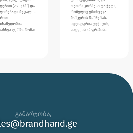
ებით (260 გ/მ²) და
თეთრი კორპუსი და ქუდი,
ლირებადი მეტალის
რომელიც ემთხვევა
გრით.
მარკერის წარწერას.
ისაწვდომია
იდეალურია ტექსტის,
ასხვა ფერში. ზომა:
სიტყვის ან ფრაზის…
🌊 უჰ, ამ ცხელ ზაფხულს თუ
კორპორატიული საჩუქრის ან
გამარჯობა,
ბრენდირებული პროდუქტის
les@brandhand.ge
შერჩევაში დახმარება გჭირდებათ,
იცოდეთ აქ ვარ 😊