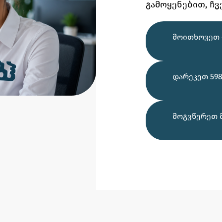
გამოყენებით,
ჩვ
ᲛᲝᲘᲗᲮᲝᲕᲔᲗ 
ᲓᲐᲠᲔᲙᲔᲗ 598
ᲛᲝᲒᲕᲬᲔᲠᲔᲗ 