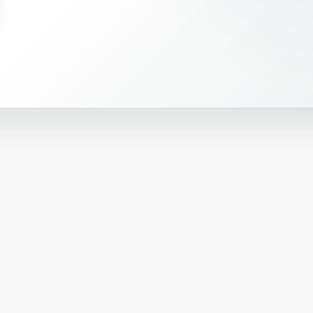
ლ
ი
პ
ო
ლ
ი
ე
ს
ტ
ე
რ
ი
თ