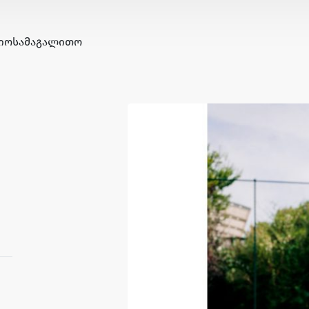
ᲘᲝ
ᲡᲐᲛᲐᲒᲐᲚᲘᲗᲝ