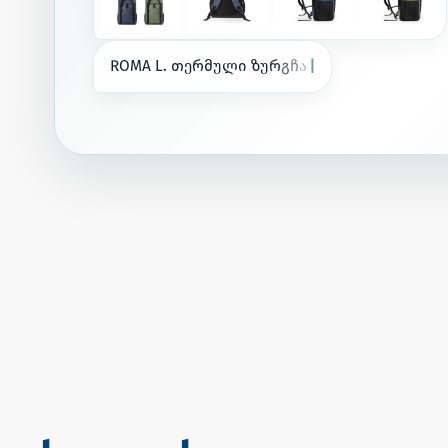
R
O
M
A
L
.
თ
ე
რ
მ
უ
ლ
ი
ზ
უ
რ
გ
ჩ
ა
ნ
თ
ა
გ
ა
დ
ა
მ
უ
შ
ა
ვ
ე
ბ
უ
6
0
0
D
r
i
p
|