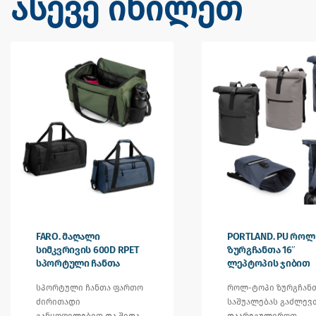
ასევე იხილეთ
FARO. მაღალი
PORTLAND. PU როლ
სიმკვრივის 600D RPET
ზურგჩანთა 16″
სპორტული ჩანთა
ლეპტოპის ჯიბით
სპორტული ჩანთა ფართო
როლ-ტოპი ზურგჩან
ძირითადი
საშუალებას გაძლევ
განყოფილებით და შიდა
დაარეგულიროთ