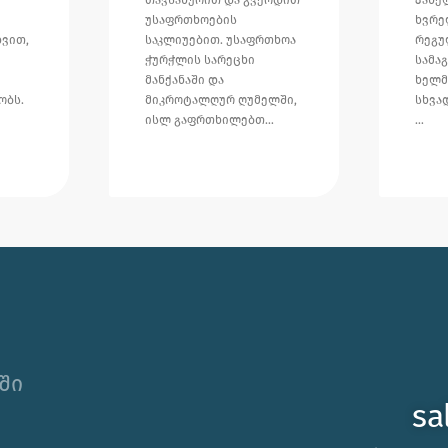
უსაფრთხოების
ხვრელ
დვით,
საკლიუებით. უსაფრთხოა
რეგუ
ჭურჭლის სარეცხი
სამა
მანქანაში და
ხელმ
ობს.
მიკროტალღურ ღუმელში,
სხვად
ისლ გაფრთხილებთ…
…
ში
sa