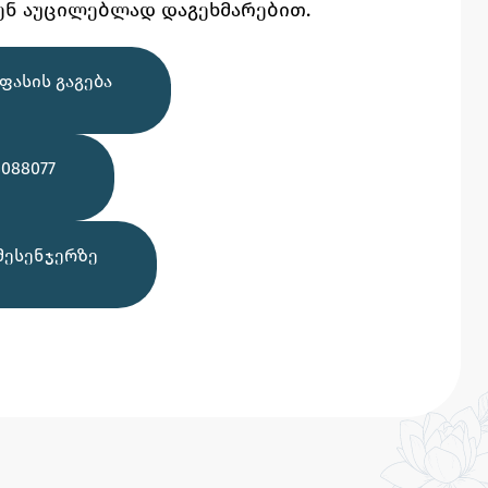
ენ აუცილებლად დაგეხმარებით.
ᲤᲐᲡᲘᲡ ᲒᲐᲒᲔᲑᲐ
088077
ᲛᲔᲡᲔᲜᲯᲔᲠᲖᲔ