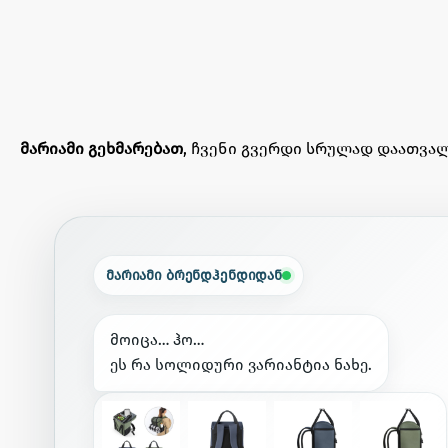
მარიამი გეხმარებათ
, ჩვენი გვერდი სრულად დაათვალ
მარიამი ბრენდჰენდიდან
მ
ო
ი
ც
ა
…
ჰ
ო
…
ე
ს
რ
ა
ს
ო
ლ
ი
დ
უ
რ
ი
ვ
ა
რ
ი
ა
ნ
ტ
ი
ა
ნ
ა
ხ
ე
.