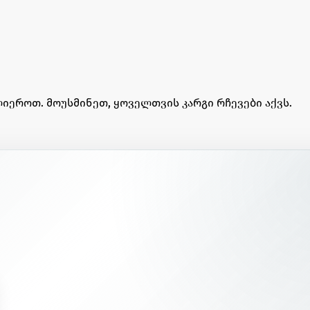
იეროთ. მოუსმინეთ, ყოველთვის კარგი რჩევები აქვს.