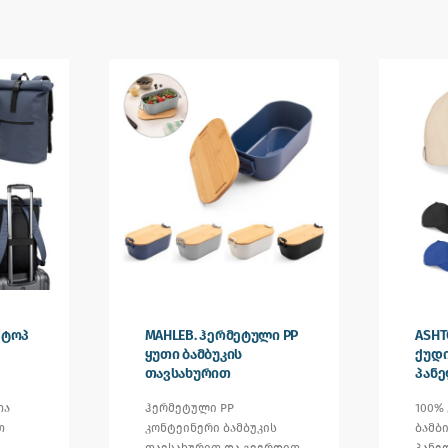
 ტოპ
MAHLEB. ჰერმეტული PP
ASHT
ყუთი ბამბუკის
ქუდი 
თავსახურით
პან
თა
ჰერმეტული PP
100%
თ
კონტეინერი ბამბუკის
ბამბ
თავსახურით და გვერდით
პანე