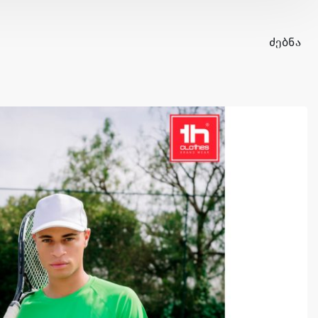
ᲫᲔᲑᲜᲐ