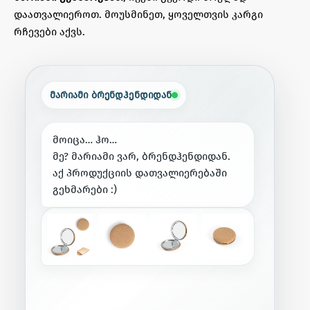
დაათვალიეროთ. მოუსმინეთ, ყოველთვის კარგი
რჩევები აქვს.
მარიამი ბრენდჰენდიდან
მ
ო
ი
ც
ა
…
ჰ
ო
…
მ
ე
?
მ
ა
რ
ი
ა
მ
ი
ვ
ა
რ
,
ბ
რ
ე
ნ
დ
ჰ
ე
ნ
დ
ი
დ
ა
ნ
.
ა
ქ
პ
რ
ო
დ
უ
ქ
ც
ი
ი
ს
დ
ა
თ
ვ
ა
ლ
ი
ე
რ
ე
ბ
ა
შ
ი
გ
ე
ხ
მ
ა
რ
ე
ბ
ი
:
)