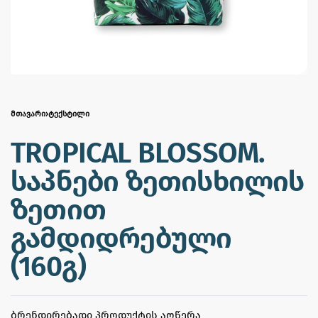
ᲛᲗᲐᲕᲐᲠᲘ
›
ᲢᲔᲥᲡᲢᲘᲚᲘ
TROPICAL BLOSSOM.
საპნები ზეთისხილის
ზეთით
გამდიდრებული
(160გ)
ᲑᲠᲔᲜᲓᲘᲠᲔᲑᲐᲓᲘ ᲞᲠᲝᲓᲣᲥᲢᲘᲡ ᲐᲦᲬᲔᲠᲐ