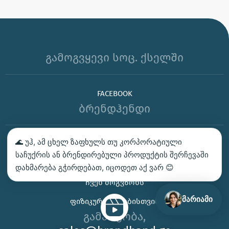
გამოგვყევი სოც. ქსელში
FACEBOOK
ბრენდჰენდი
🌊 უჰ, ამ ცხელ ზაფხულს თუ კორპორატიული
ᲑᲔᲭᲓᲕᲐ – ᲛᲝᲘᲗᲮᲝᲕᲔ ᲡᲐᲛᲐᲒᲐᲚᲘᲗᲝ
საჩუქრის ან ბრენდირებული პროდუქტის შერჩევაში
ᲙᲝᲜᲢᲐᲥᲢᲘ
დახმარება გჭირდებათ, იცოდეთ აქ ვარ 😊
ᲩᲕᲔᲜ ᲛᲝᲒᲕᲬᲝᲜᲡ
მარიამი
ᲤᲘᲖᲘᲙᲣᲠᲘ ᲞᲘᲠᲔᲑᲘᲡᲗᲕᲘᲡ
გამარჯობა,