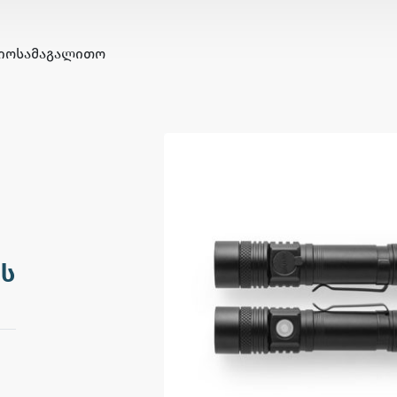
ᲘᲝ
ᲡᲐᲛᲐᲒᲐᲚᲘᲗᲝ
ს