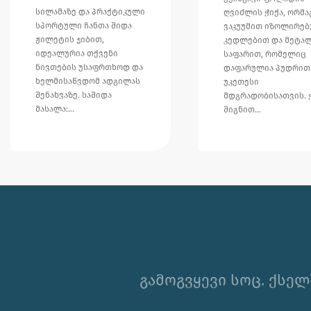
სილამაზე და პრაქტიკული
ღვიძლის ჭიქა, ორმა
სპორტული ჩანთა შიდა
ვაკუუმით იზოლირე
ჟილეტის ჯიბით,
კედლებით და მეტა
იდეალურია თქვენი
საფარით, რომელიც
ნივთების უსაფრთხოდ და
დაფარულია პუდრით
ხელმისაწვდომ ადგილას
უკეთესი
შენახვაზე. საშიდა
მდგრადობისათვის. 
მასალა:…
შიგნით…
გამოგვყევი სოც. ქსელ