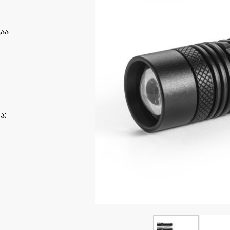
აა
ა: