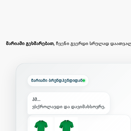
მარიამი გეხმარებათ
, ჩვენი გვერდი სრულად დაათვალ
მარიამი ბრენდჰენდიდან
ჰ
მ
…
ვ
ს
ქ
რ
ო
ლ
ა
ვ
დ
ი
დ
ა
დ
ა
ვ
ი
მ
ა
ხ
ს
ო
ვ
რ
ე
.