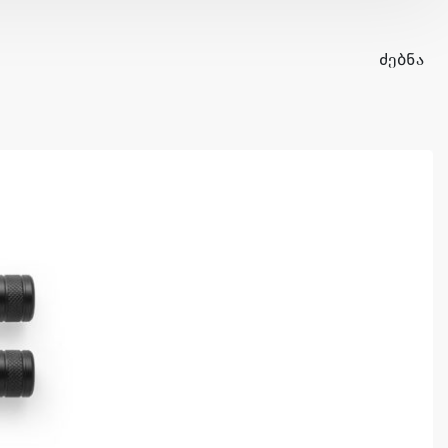
ᲫᲔᲑᲜᲐ