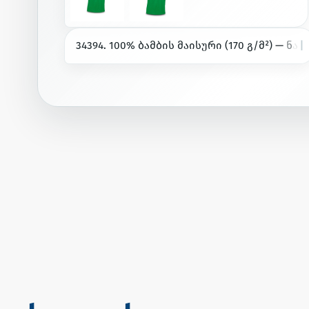
3
4
3
9
4
.
1
0
0
%
ბ
ა
მ
ბ
ი
ს
მ
ა
ი
ს
უ
რ
ი
(
1
7
0
გ
/
მ
²
)
—
ნ
ა
ღ
ა
ქ
დ
ე
ტ
ა
ლ
ე
ბ
ი
ქ
მ
ნ
ი
ს
|