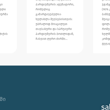
გი
პარფიუმერის ატუზატორი,
უჟან
ბული
რომელიც
(90%
ლურმა
გამარტივებულია
ბამბ
ხელახლა შევსებისთვის:
შეიც
უბრალოდ მოაცილეთ
ფოლა
თავსახური და სპრეიერი
რომ
ჭიქის
პარფიუმერის ბოთლიდან,
ხელმ
ჩასვით ღერო ძირში…
კომფ
ტევა
ში
sa