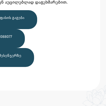
ენ აუცილებლად დაგეხმარებით.
ᲤᲐᲡᲘᲡ ᲒᲐᲒᲔᲑᲐ
088077
ᲛᲔᲡᲔᲜᲯᲔᲠᲖᲔ