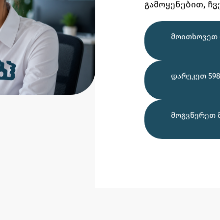
გამოყენებით,
ჩვ
ᲛᲝᲘᲗᲮᲝᲕᲔᲗ 
ᲓᲐᲠᲔᲙᲔᲗ 598
ᲛᲝᲒᲕᲬᲔᲠᲔᲗ 