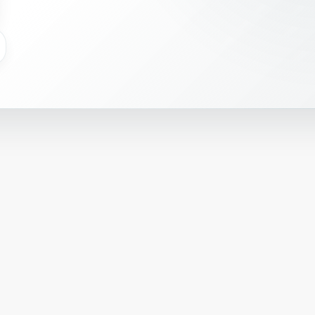
დ
ა
დ
ს
ა
ჭ
ი
რ
ო
ა
.