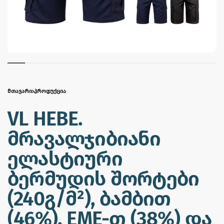
ᲛᲗᲐᲕᲐᲠᲘ
›
ᲞᲠᲝᲓᲣᲥᲪᲘᲐ
VL HEBE.
მრავალჯიბიანი
ელასტიური
ბერმუდის შორტები
(240გ/მ²), ბამბით
(46%), EME-თ (38%) და