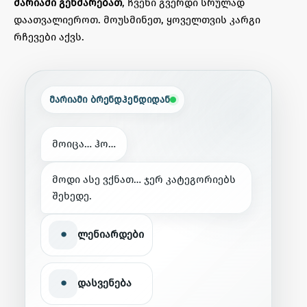
მარიამი გეხმარებათ
, ჩვენი გვერდი სრულად
დაათვალიეროთ. მოუსმინეთ, ყოველთვის კარგი
რჩევები აქვს.
მარიამი ბრენდჰენდიდან
მ
ო
ი
ც
ა
…
ჰ
ო
…
მ
ო
დ
ი
ა
ს
ე
ვ
ქ
ნ
ა
თ
…
ჯ
ე
რ
კ
ა
ტ
ე
გ
ო
რ
ი
ე
ბ
ს
შ
ე
ხ
ე
დ
ე
.
•
ლენიარდები
•
დასვენება