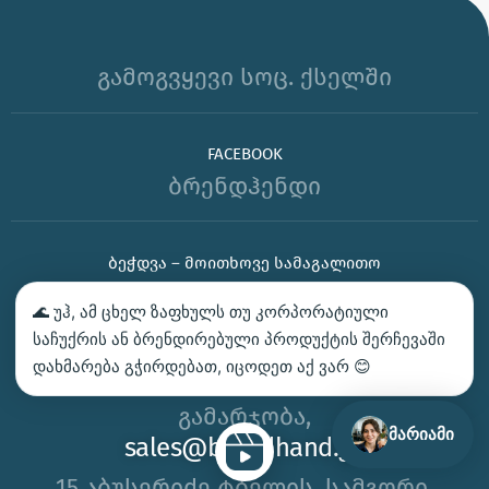
გამოგვყევი სოც. ქსელში
FACEBOOK
ბრენდჰენდი
ᲑᲔᲭᲓᲕᲐ – ᲛᲝᲘᲗᲮᲝᲕᲔ ᲡᲐᲛᲐᲒᲐᲚᲘᲗᲝ
ᲙᲝᲜᲢᲐᲥᲢᲘ
🌊 უჰ, ამ ცხელ ზაფხულს თუ კორპორატიული
საჩუქრის ან ბრენდირებული პროდუქტის შერჩევაში
ᲩᲕᲔᲜ ᲛᲝᲒᲕᲬᲝᲜᲡ
დახმარება გჭირდებათ, იცოდეთ აქ ვარ 😊
ᲤᲘᲖᲘᲙᲣᲠᲘ ᲞᲘᲠᲔᲑᲘᲡᲗᲕᲘᲡ
გამარჯობა,
მარიამი
sales@brandhand.ge
15 აბუსერიძე ტბელის, სამგორი,