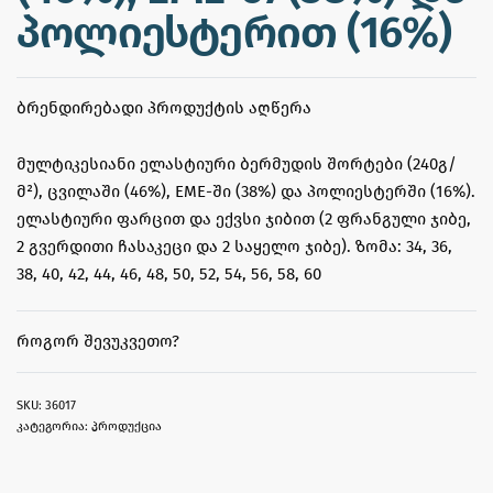
პოლიესტერით (16%)
ᲑᲠᲔᲜᲓᲘᲠᲔᲑᲐᲓᲘ ᲞᲠᲝᲓᲣᲥᲢᲘᲡ ᲐᲦᲬᲔᲠᲐ
მულტიკესიანი ელასტიური ბერმუდის შორტები (240გ/
მ²), ცვილაში (46%), EME-ში (38%) და პოლიესტერში (16%).
ელასტიური ფარცით და ექვსი ჯიბით (2 ფრანგული ჯიბე,
2 გვერდითი ჩასაკეცი და 2 საყელო ჯიბე). ზომა: 34, 36,
38, 40, 42, 44, 46, 48, 50, 52, 54, 56, 58, 60
ᲠᲝᲒᲝᲠ ᲨᲔᲕᲣᲙᲕᲔᲗᲝ?
36017
კატეგორია:
პროდუქცია