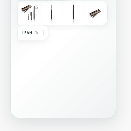
L
E
A
H
.
რ
ო
ლ
ე
რ
ი
დ
ა
ბ
უ
რ
თ
უ
|