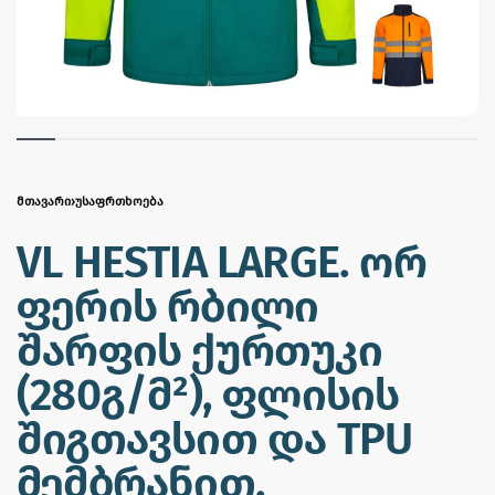
ᲛᲗᲐᲕᲐᲠᲘ
›
ᲣᲡᲐᲤᲠᲗᲮᲝᲔᲑᲐ
VL HESTIA LARGE. ორ
ფერის რბილი
შარფის ქურთუკი
(280გ/მ²), ფლისის
შიგთავსით და TPU
მემბრანით,