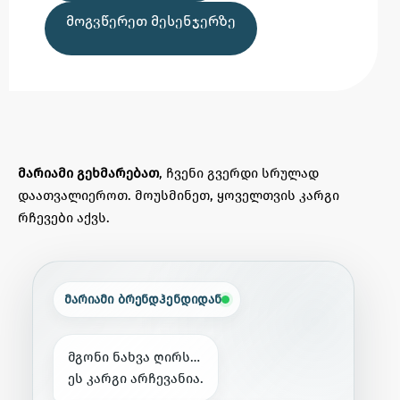
ᲛᲝᲒᲕᲬᲔᲠᲔᲗ ᲛᲔᲡᲔᲜᲯᲔᲠᲖᲔ
მარიამი გეხმარებათ
, ჩვენი გვერდი სრულად
დაათვალიეროთ. მოუსმინეთ, ყოველთვის კარგი
რჩევები აქვს.
მარიამი ბრენდჰენდიდან
მ
გ
ო
ნ
ი
ნ
ა
ხ
ვ
ა
ღ
ი
რ
ს
…
ე
ს
კ
ა
რ
გ
ი
ა
რ
ჩ
ე
ვ
ა
ნ
ი
ა
.