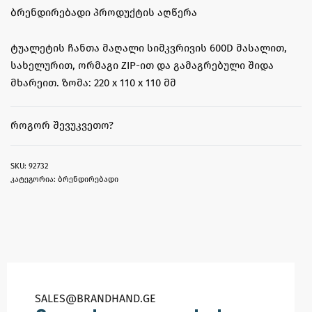
ᲑᲠᲔᲜᲓᲘᲠᲔᲑᲐᲓᲘ ᲞᲠᲝᲓᲣᲥᲢᲘᲡ ᲐᲦᲬᲔᲠᲐ
ტუალეტის ჩანთა მაღალი სიმკვრივის 600D მასალით,
სახელურით, ორმაგი ZIP-ით და გამაგრებული შიდა
მხარეით. ზომა: 220 x 110 x 110 მმ
ᲠᲝᲒᲝᲠ ᲨᲔᲕᲣᲙᲕᲔᲗᲝ?
92732
კატეგორია:
ბრენდირებადი
SALES@BRANDHAND.GE​