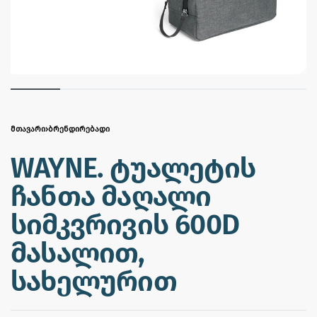
ᲛᲗᲐᲕᲐᲠᲘ
›
ᲑᲠᲔᲜᲓᲘᲠᲔᲑᲐᲓᲘ
WAYNE. ტუალეტის
ჩანთა მაღალი
სიმკვრივის 600D
მასალით,
სახელურით