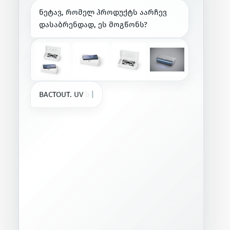
ნ
ე
ტ
ა
ვ
,
რ
ო
მ
ე
ლ
პ
რ
ო
დ
უ
ქ
ტ
ს
ა
ა
რ
ჩ
ე
ვ
დ
ა
ს
ა
ბ
რ
ე
ნ
დ
ა
დ
,
ე
ს
მ
ო
გ
წ
ო
ნ
ს
?
B
A
C
T
O
U
T
.
U
V
ს
ტ
ე
რ
ი
ლ
ი
ზ
ა
ტ
ო
|