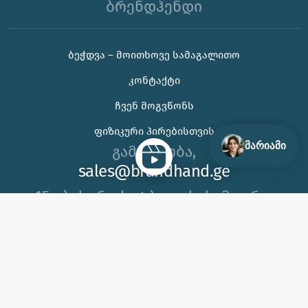
ბრენდჰენდი
ᲑᲔᲭᲓᲕᲐ – ᲛᲝᲘᲗᲮᲝᲕᲔ ᲡᲐᲛᲐᲒᲐᲚᲘᲗᲝ
🌊 უჰ, ამ ცხელ ზაფხულს თუ კორპორატიული
ᲙᲝᲜᲢᲐᲥᲢᲘ
საჩუქრის ან ბრენდირებული პროდუქტის შერჩევაში
დახმარება გჭირდებათ, იცოდეთ აქ ვარ 😊
ᲩᲕᲔᲜ ᲛᲝᲒᲕᲬᲝᲜᲡ
ᲤᲘᲖᲘᲙᲣᲠᲘ ᲞᲘᲠᲔᲑᲘᲡᲗᲕᲘᲡ
მარიამი
გამარჯობა,
sales@brandhand.ge
15 აბუსერიძე ტბელის, სამგორი,
თბილისი