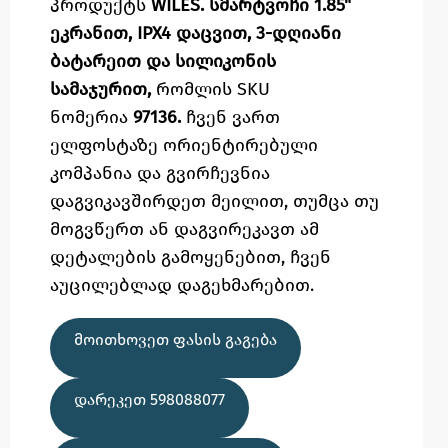
პროდუქტს
WILES. სმარტვოჩი 1.85"
ეკრანით, IPX4 დაცვით, 3-დღიანი
ბატარეით და სილიკონის
სამაჯურით,
რომლის SKU
ნომერია
97136.
ჩვენ ვართ
ელფოსტაზე
ორიენტირებული
კომპანია და გვირჩევნია
დაგვიკავშირდეთ მეილით,
თუმცა
თუ
მოგვწერთ ან დაგვირეკავთ ამ
დეტალების გამოყენებით,
ჩვენ
აუცილებლად დაგეხმარებით.
ᲛᲝᲘᲗᲮᲝᲕᲔᲗ ᲤᲐᲡᲘᲡ ᲒᲐᲒᲔᲑᲐ
ᲓᲐᲠᲔᲙᲔᲗ 598088077