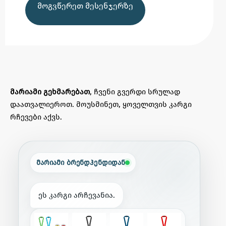
ᲛᲝᲒᲕᲬᲔᲠᲔᲗ ᲛᲔᲡᲔᲜᲯᲔᲠᲖᲔ
მარიამი გეხმარებათ
, ჩვენი გვერდი სრულად
დაათვალიეროთ. მოუსმინეთ, ყოველთვის კარგი
რჩევები აქვს.
მარიამი ბრენდჰენდიდან
ე
ს
კ
ა
რ
გ
ი
ა
რ
ჩ
ე
ვ
ა
ნ
ი
ა
.