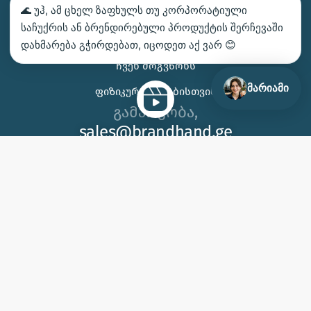
🌊 უჰ, ამ ცხელ ზაფხულს თუ კორპორატიული
ᲑᲔᲭᲓᲕᲐ – ᲛᲝᲘᲗᲮᲝᲕᲔ ᲡᲐᲛᲐᲒᲐᲚᲘᲗᲝ
საჩუქრის ან ბრენდირებული პროდუქტის შერჩევაში
ᲙᲝᲜᲢᲐᲥᲢᲘ
დახმარება გჭირდებათ, იცოდეთ აქ ვარ 😊
ᲩᲕᲔᲜ ᲛᲝᲒᲕᲬᲝᲜᲡ
მარიამი
ᲤᲘᲖᲘᲙᲣᲠᲘ ᲞᲘᲠᲔᲑᲘᲡᲗᲕᲘᲡ
გამარჯობა,
sales@brandhand.ge
15 აბუსერიძე ტბელის, სამგორი,
თბილისი