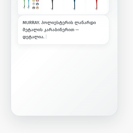
M
U
R
R
A
Y
.
პ
ო
ლ
ი
ე
ს
ტ
ე
რ
ი
ს
ლ
ა
ნ
ა
რ
დ
ი
მ
ე
ტ
ა
ლ
ი
ს
კ
ა
რ
ა
ბ
ი
ნ
ე
რ
ი
თ
—
დ
ე
ტ
ა
ლ
ი
ა
.