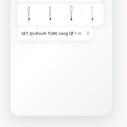
S
E
T
ლ
ა
ნ
ი
ა
რ
T
U
B
E
L
o
n
g
(
Ø
7
m
m
)
D
ფ
ო
რ
მ
ი
ს
5
5
მ
|