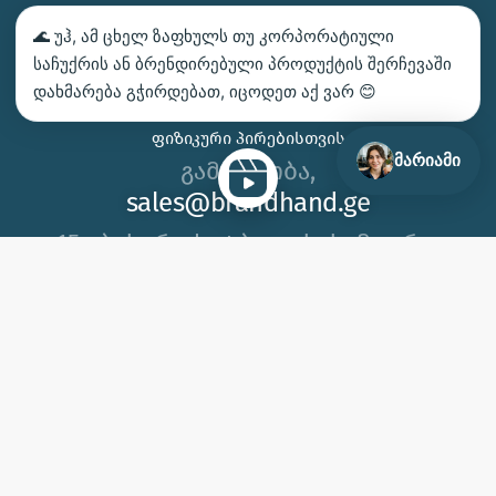
ᲑᲔᲭᲓᲕᲐ – ᲛᲝᲘᲗᲮᲝᲕᲔ ᲡᲐᲛᲐᲒᲐᲚᲘᲗᲝ
🌊 უჰ, ამ ცხელ ზაფხულს თუ კორპორატიული
ᲙᲝᲜᲢᲐᲥᲢᲘ
საჩუქრის ან ბრენდირებული პროდუქტის შერჩევაში
დახმარება გჭირდებათ, იცოდეთ აქ ვარ 😊
ᲩᲕᲔᲜ ᲛᲝᲒᲕᲬᲝᲜᲡ
ᲤᲘᲖᲘᲙᲣᲠᲘ ᲞᲘᲠᲔᲑᲘᲡᲗᲕᲘᲡ
მარიამი
გამარჯობა,
sales@brandhand.ge
15 აბუსერიძე ტბელის, სამგორი,
თბილისი