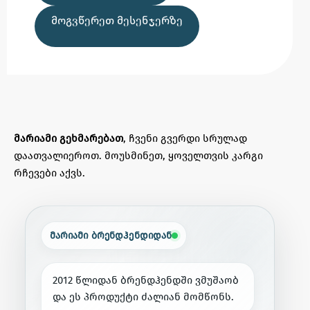
ᲛᲝᲒᲕᲬᲔᲠᲔᲗ ᲛᲔᲡᲔᲜᲯᲔᲠᲖᲔ
მარიამი გეხმარებათ
, ჩვენი გვერდი სრულად
დაათვალიეროთ. მოუსმინეთ, ყოველთვის კარგი
რჩევები აქვს.
მარიამი ბრენდჰენდიდან
2
0
1
2
წ
ლ
ი
დ
ა
ნ
ბ
რ
ე
ნ
დ
ჰ
ე
ნ
დ
შ
ი
ვ
მ
უ
შ
ა
ო
ბ
დ
ა
ე
ს
პ
რ
ო
დ
უ
ქ
ტ
ი
ძ
ა
ლ
ი
ა
ნ
მ
ო
მ
წ
ო
ნ
ს
.