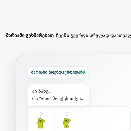
მარიამი გეხმარებათ
, ჩვენი გვერდი სრულად დაათვალ
მარიამი ბრენდჰენდიდან
ა
ი
ნ
ა
ხ
ე
…
რ
ა
"
v
i
b
e
"
მ
ო
ა
ქ
ვ
ს
თ
ქ
ვ
ი
.
.
.