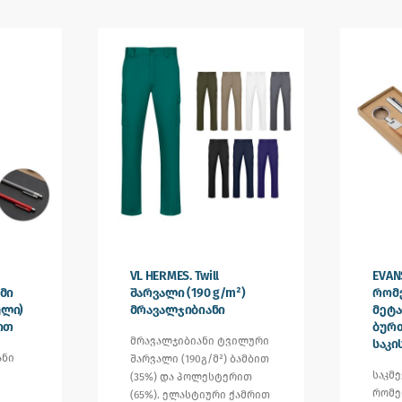
VL HERMES. Twill
EVAN
მი
შარვალი (190 g/m²)
რომ
ული)
მრავალჯიბიანი
მეტა
ით
ბურ
მრავალჯიბიანი ტვილური
საკი
ანი
შარვალი (190გ/მ²) ბამბით
საკმ
(35%) და პოლესტერით
რომე
(65%). ელასტიური ქამრით