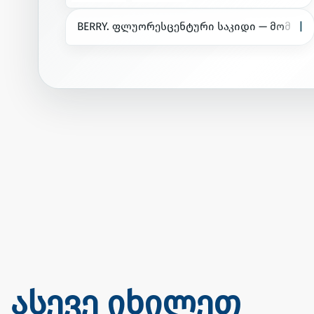
B
E
R
R
Y
.
ფ
ლ
უ
ო
რ
ე
ს
ც
ე
ნ
ტ
უ
რ
ი
ს
ა
კ
ი
დ
ი
—
მ
ო
მ
წ
ო
ნ
ასევე იხილეთ