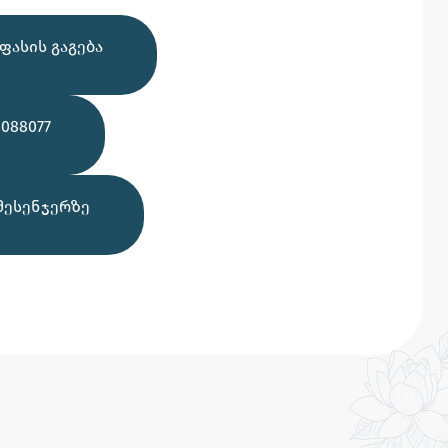
ᲤᲐᲡᲘᲡ ᲒᲐᲒᲔᲑᲐ
088077
ᲛᲔᲡᲔᲜᲯᲔᲠᲖᲔ