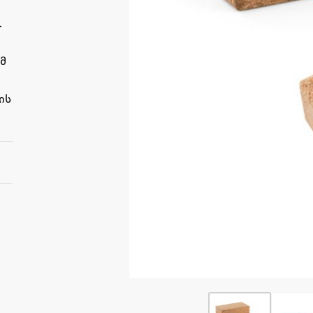
.
ომ
ის