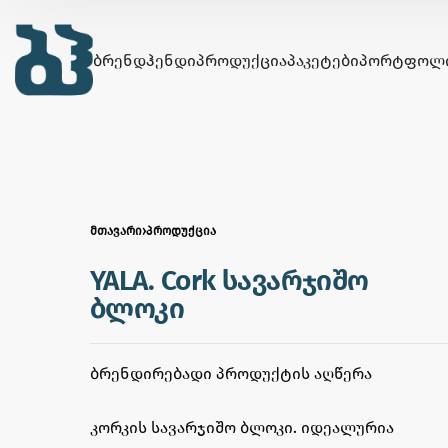
ᲑᲠᲔᲜᲓᲰᲔᲜᲓᲘ
ᲞᲠᲝᲓᲣᲥᲪᲘᲐ
ᲞᲐᲙᲔᲢᲔᲑᲘ
ᲞᲝᲠᲢᲤᲝᲚ
ᲛᲗᲐᲕᲐᲠᲘ
›
ᲞᲠᲝᲓᲣᲥᲪᲘᲐ
YALA. Cork სავარჯიშო
ბლოკი
ᲑᲠᲔᲜᲓᲘᲠᲔᲑᲐᲓᲘ ᲞᲠᲝᲓᲣᲥᲢᲘᲡ ᲐᲦᲬᲔᲠᲐ
კორკის სავარჯიშო ბლოკი. იდეალურია