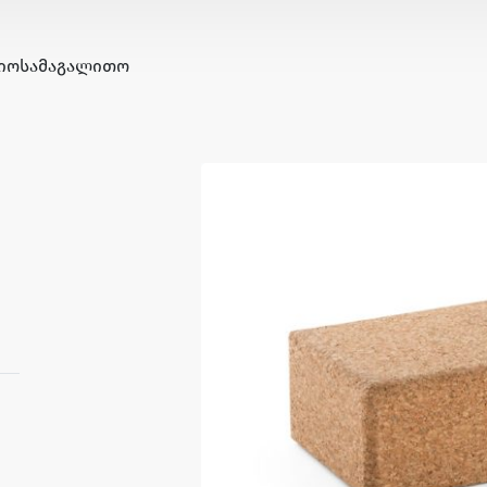
ᲘᲝ
ᲡᲐᲛᲐᲒᲐᲚᲘᲗᲝ