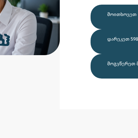
ᲛᲝᲘᲗᲮᲝᲕᲔᲗ 
ᲓᲐᲠᲔᲙᲔᲗ 598
ᲛᲝᲒᲕᲬᲔᲠᲔᲗ 