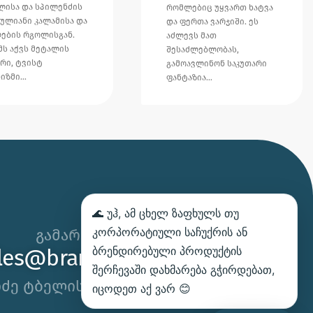
ლისა და სპილენძის
რომლებიც უყვართ ხატვა
ულიანი კალამისა და
და ფერთა ვარჯიში. ეს
ღების რგოლისგან.
აძლევს მათ
მს აქვს მეტალის
შესაძლებლობას,
გრი, ტვისტ
გამოავლინონ საკუთარი
ნიზმი…
ფანტაზია…
🌊 უჰ, ამ ცხელ ზაფხულს თუ
კორპორატიული საჩუქრის ან
გამარჯობა,
ბრენდირებული პროდუქტის
les@brandhand.ge
შერჩევაში დახმარება გჭირდებათ,
იძე ტბელის, სამგორი, თბილისი
იცოდეთ აქ ვარ 😊