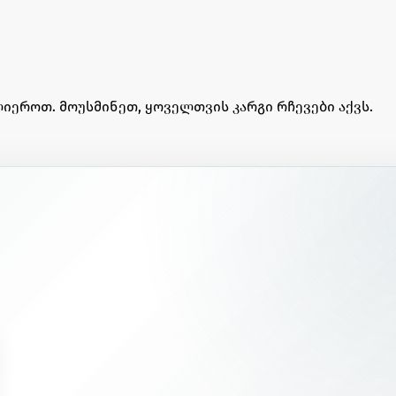
იეროთ. მოუსმინეთ, ყოველთვის კარგი რჩევები აქვს.