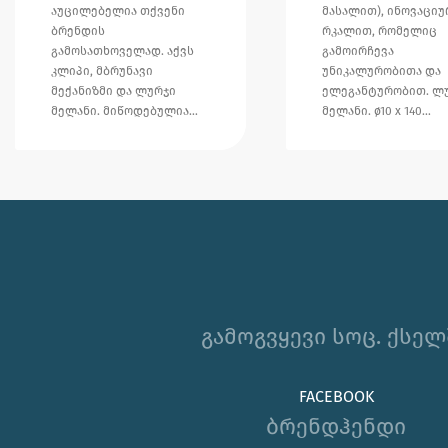
აუცილებელია თქვენი
მასალით), ინოვაციუ
ბრენდის
რკალით, რომელიც
გამოსათხოველად. აქვს
გამოირჩევა
კლიპი, მბრუნავი
უნიკალურობითა და
მექანიზმი და ლურჯი
ელეგანტურობით. ლ
მელანი. მიწოდებულია…
მელანი. ø10 x 140…
გამოგვყევი სოც. ქსელ
FACEBOOK
ბრენდჰენდი