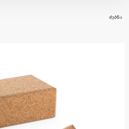
ᲫᲔᲑᲜᲐ